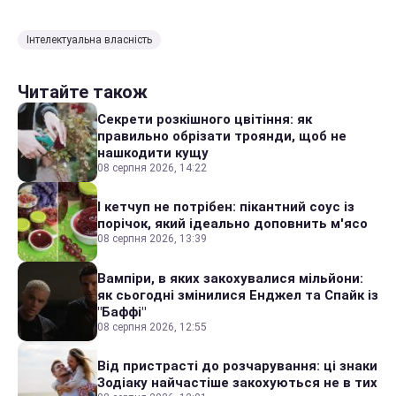
Інтелектуальна власність
Читайте також
Секрети розкішного цвітіння: як
правильно обрізати троянди, щоб не
нашкодити кущу
08 серпня 2026, 14:22
І кетчуп не потрібен: пікантний соус із
порічок, який ідеально доповнить м'ясо
08 серпня 2026, 13:39
Вампіри, в яких закохувалися мільйони:
як сьогодні змінилися Енджел та Спайк із
"Баффі"
08 серпня 2026, 12:55
Від пристрасті до розчарування: ці знаки
Зодіаку найчастіше закохуються не в тих