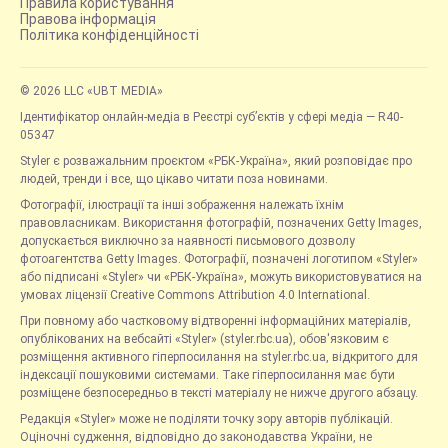
Правила користування
Правова інформація
Політика конфіденційності
© 2026 LLC «UBT MEDIA»
Ідентифікатор онлайн-медіа в Реєстрі суб’єктів у сфері медіа — R40-
05347
Styler є розважальним проєктом «РБК-Україна», який розповідає про
людей, тренди і все, що цікаво читати поза новинами.
Фотографії, ілюстрації та інші зображення належать їхнім
правовласникам. Використання фотографій, позначених Getty Images,
допускається виключно за наявності письмового дозволу
фотоагентства Getty Images. Фотографії, позначені логотипом «Styler»
або підписані «Styler» чи «РБК-Україна», можуть використовуватися на
умовах ліцензії Creative Commons Attribution 4.0 International.
При повному або частковому відтворенні інформаційних матеріалів,
опублікованих на вебсайті «Styler» (styler.rbc.ua), обов'язковим є
розміщення активного гіперпосилання на styler.rbc.ua, відкритого для
індексації пошуковими системами. Таке гіперпосилання має бути
розміщене безпосередньо в тексті матеріалу не нижче другого абзацу.
Редакція «Styler» може не поділяти точку зору авторів публікацій.
Оціночні судження, відповідно до законодавства України, не