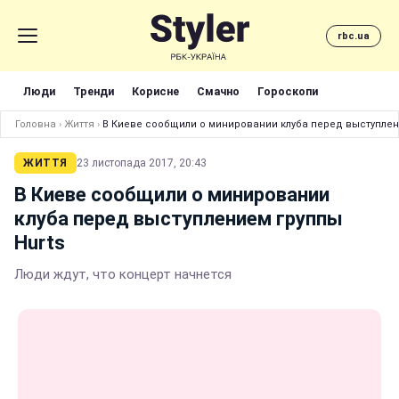
rbc.ua
Люди
Тренди
Корисне
Смачно
Гороскопи
Головна
›
Життя
›
В Киеве сообщили о минировании клуба перед выступлен
ЖИТТЯ
23 листопада 2017, 20:43
В Киеве сообщили о минировании
клуба перед выступлением группы
Hurts
Люди ждут, что концерт начнется