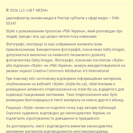
© 2026 LLC «UBT MEDIA»
Ідентифікатор онлайн-медіа в Реєстрі суб’єктів у сфері медіа — R40-
05347
Styler є розважальним проєктом «РБК-Україна», який розповідає про
людей, тренди і все, що цікаво читати поза новинами.
Фотографії, ілюстрації та інші зображення належать їхнім
правовласникам. Використання фотографій, позначених Getty Images,
допускається виключно за наявності письмового дозволу
фотоагентства Getty Images. Фотографії, позначені логотипом «Styler»
або підписані «Styler» чи «РБК-Україна», можуть використовуватися на
умовах ліцензії Creative Commons Attribution 4.0 International.
При повному або частковому відтворенні інформаційних матеріалів,
опублікованих на вебсайті «Styler» (styler.rbc.ua), обов'язковим є
розміщення активного гіперпосилання на styler.rbc.ua, відкритого для
індексації пошуковими системами. Таке гіперпосилання має бути
розміщене безпосередньо в тексті матеріалу не нижче другого абзацу.
Редакція «Styler» може не поділяти точку зору авторів публікацій.
Оціночні судження, відповідно до законодавства України, не
підлягають спростуванню та доведенню їх правдивості.
За достовірність, зміст і відповідність вимогам законодавства
рекламних матеріалів відповідальність несе рекламодавець.