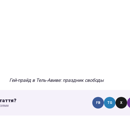
Гей-прайд в Тель-Авиве: праздник свободы
таття?
FB
TG
X
узями