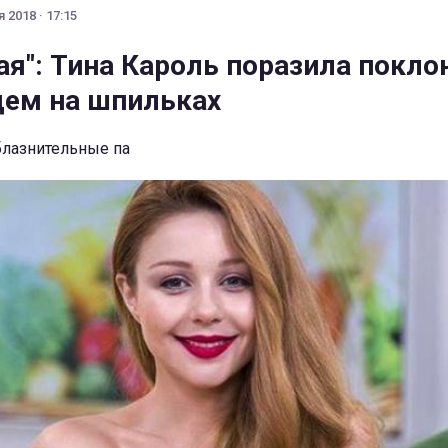
 2018 · 17:15
ая": Тина Кароль поразила покло
ем на шпильках
блазнительные па