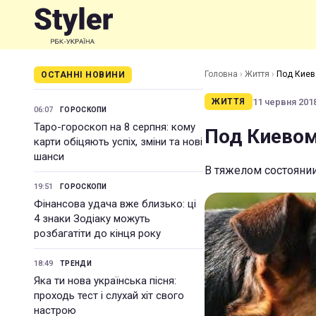
Головна
›
Життя
›
Под Киев
ОСТАННІ НОВИНИ
11 червня 2018
ЖИТТЯ
06:07
ГОРОСКОПИ
Таро-гороскоп на 8 серпня: кому
Под Киевом
карти обіцяють успіх, зміни та нові
шанси
В тяжелом состояни
19:51
ГОРОСКОПИ
Фінансова удача вже близько: ці
4 знаки Зодіаку можуть
розбагатіти до кінця року
18:49
ТРЕНДИ
Яка ти нова українська пісня:
проходь тест і слухай хіт свого
настрою