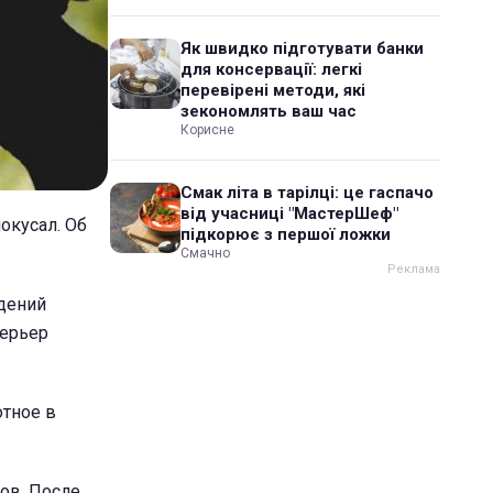
Як швидко підготувати банки
для консервації: легкі
перевірені методи, які
зекономлять ваш час
Корисне
Смак літа в тарілці: це гаспачо
від учасниці "МастерШеф"
окусал. Об
підкорює з першої ложки
Смачно
адений
терьер
отное в
ов. После