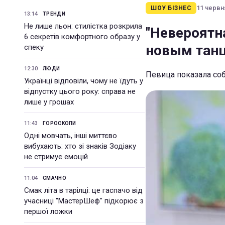
11 червня
ШОУ БІЗНЕС
13:14
ТРЕНДИ
Не лише льон: стилістка розкрила
"Невероятн
6 секретів комфортного образу у
новым танц
спеку
12:30
ЛЮДИ
Певица показала со
Українці відповіли, чому не їдуть у
відпустку цього року: справа не
лише у грошах
11:43
ГОРОСКОПИ
Одні мовчать, інші миттєво
вибухають: хто зі знаків Зодіаку
не стримує емоцій
11:04
СМАЧНО
Смак літа в тарілці: це гаспачо від
учасниці "МастерШеф" підкорює з
першої ложки