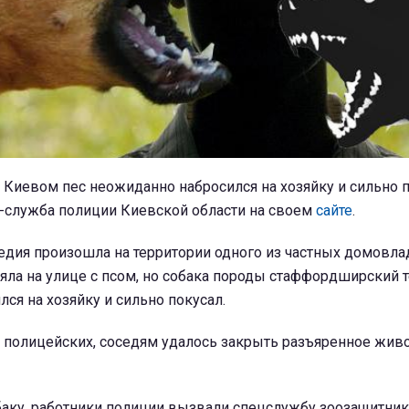
 Киевом пес неожиданно набросился на хозяйку и сильно п
с-служба полиции Киевской области на своем
сайте
.
гедия произошла на территории одного из частных домовл
яла на улице с псом, но собака породы стаффордширский 
ся на хозяйку и сильно покусал.
 полицейских, соседям удалось закрыть разъяренное жив
баку, работники полиции вызвали спецслужбу зоозащитник