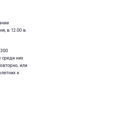
ании
я, в 12.00 в
 300
 среди них
овторно, или
олетних к