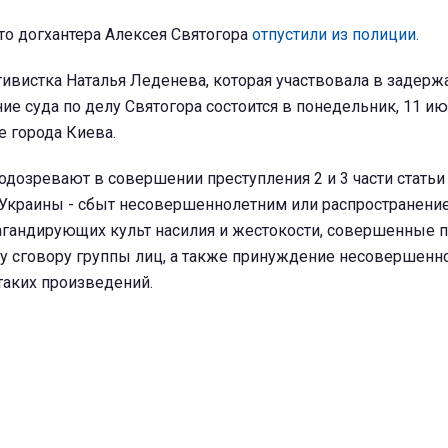
то догхантера Алексея Святогора
отпустили из полиции.
ивистка Наталья Леденева, которая участвовала в задерж
ие суда по делу Святогора состоится в понедельник, 11 июн
 города Киева.
одозревают в совершении преступления 2 и 3 части статьи
 Украины - сбыт несовершеннолетним или распространение
агандирующих культ насилия и жестокости, совершенные п
у сговору группы лиц, а также принуждение несовершенн
таких произведений.