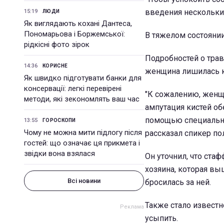
введения нескольких
15:19
ЛЮДИ
Як виглядають кохані Дантеса,
Пономарьова і Боржемської:
В тяжелом состояни
рідкісні фото зірок
Подробностей о тра
14:36
КОРИСНЕ
женщина лишилась к
Як швидко підготувати банки для
консервації: легкі перевірені
"К сожалению, женщ
методи, які зекономлять ваш час
ампутация кистей об
помощью специально
13:55
ГОРОСКОПИ
Чому не можна мити підлогу після
рассказал спикер п
гостей: що означає ця прикмета і
звідки вона взялася
Он уточнил, что ста
хозяина, которая вы
Всі новини
бросилась за ней.
Также стало извест
усыпить.