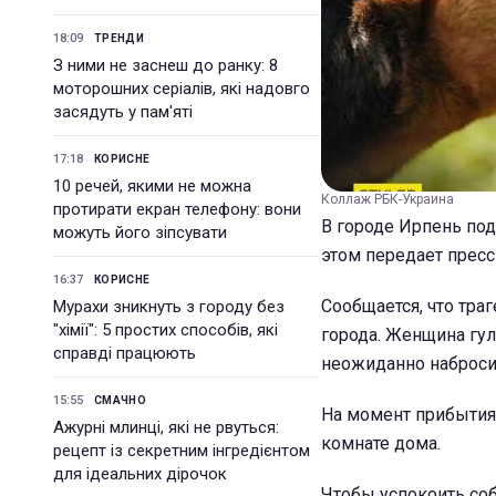
18:09
ТРЕНДИ
З ними не заснеш до ранку: 8
моторошних серіалів, які надовго
засядуть у пам'яті
17:18
КОРИСНЕ
10 речей, якими не можна
Коллаж РБК-Украина
протирати екран телефону: вони
В городе Ирпень под
можуть його зіпсувати
этом передает прес
16:37
КОРИСНЕ
Сообщается, что тра
Мурахи зникнуть з городу без
"хімії": 5 простих способів, які
города. Женщина гул
справді працюють
неожиданно набросил
15:55
СМАЧНО
На момент прибытия
Ажурні млинці, які не рвуться:
комнате дома.
рецепт із секретним інгредієнтом
для ідеальних дірочок
Чтобы успокоить со