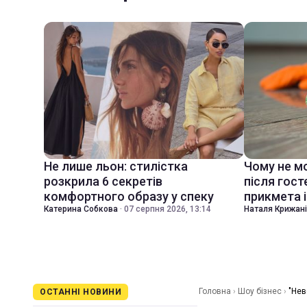
Не лише льон: стилістка
Чому не м
розкрила 6 секретів
після гост
комфортного образу у спеку
прикмета і
Катерина Собкова
·
07 серпня 2026, 13:14
Наталя Крижан
Головна
›
Шоу бізнес
›
"Нев
ОСТАННІ НОВИНИ