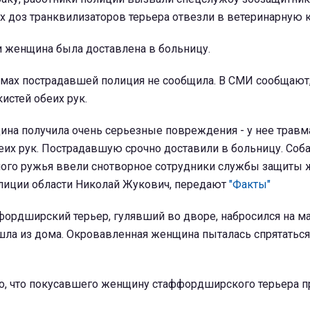
 доз транквилизаторов терьера отвезли в ветеринарную к
и женщина была доставлена в больницу.
вмах пострадавшей полиция не сообщила. В СМИ сообщают,
истей обеих рук.
ина получила очень серьезные повреждения - у нее травм
еих рук. Пострадавшую срочно доставили в больницу. Соба
го ружья ввели снотворное сотрудники службы защиты ж
олиции области Николай Жукович, передают
"Факты"
ффордширский терьер, гулявший во дворе, набросился на м
шла из дома. Окровавленная женщина пыталась спрятаться,
но, что покусавшего женщину стаффордширского терьера 