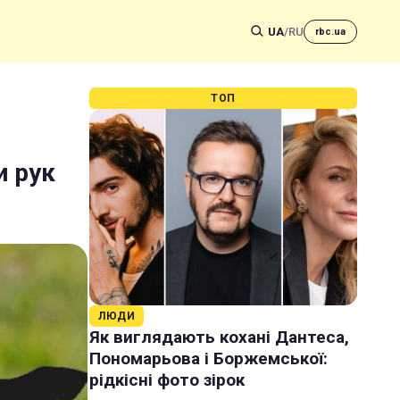
UA
/
RU
rbc.ua
ТОП
и рук
ЛЮДИ
Як виглядають кохані Дантеса,
Пономарьова і Боржемської:
рідкісні фото зірок