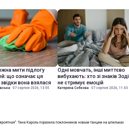
ожна мити підлогу
Одні мовчать, інші миттєво
ей: що означає ця
вибухають: хто зі знаків Зод
 звідки вона взялася
не стримує емоцій
івська
·
07 серпня 2026, 13:55
Катерина Собкова
·
07 серпня 2026, 11:43
ероятная": Тина Кароль поразила поклонников новым танцем на шпильках