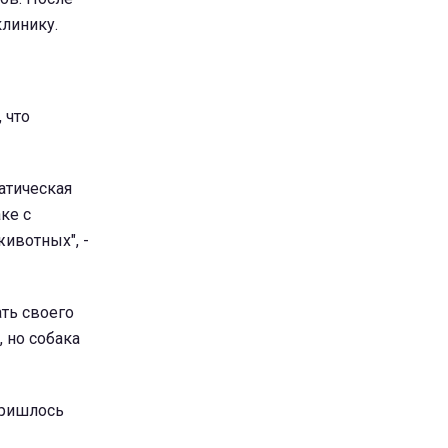
линику.
 что
атическая
ке с
ивотных", -
ать своего
 но собака
пришлось