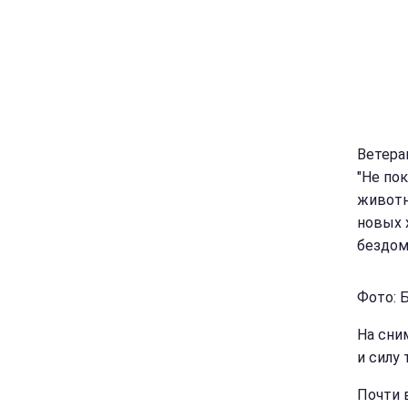
Ветера
"Не по
животн
новых 
бездо
Фото: 
На сни
и силу
Почти 