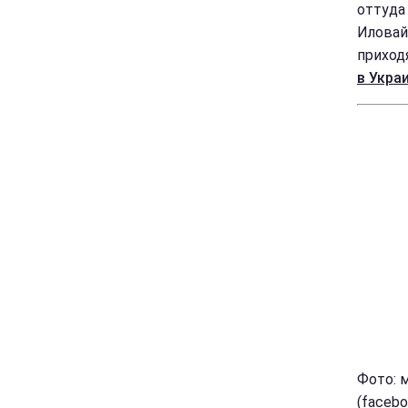
оттуда
Иловай
приход
в Украи
Фото: 
(faceb