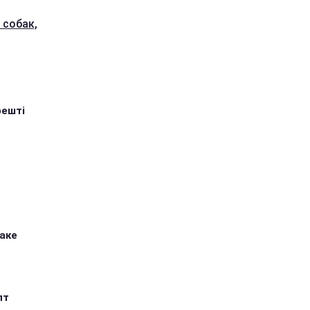
 собак,
решті
таке
пт