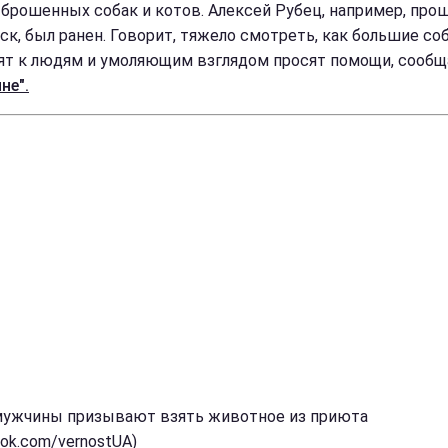
 брошенных собак и котов. Алексей Рубец, например, про
ск, был ранен. Говорит, тяжело смотреть, как большие со
ят к людям и умоляющим взглядом просят помощи, сообщ
не".
мужчины призывают взять животное из приюта
ook.com/vernostUA)