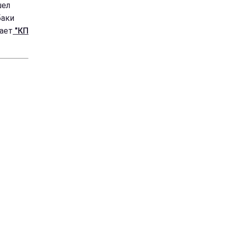
шел
баки
ает
"КП