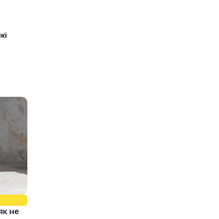
кі
як не