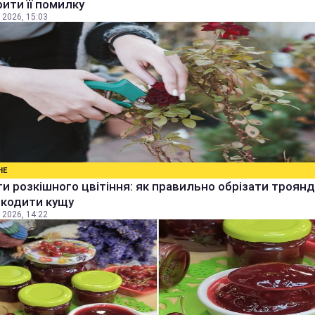
ити її помилку
 2026, 15:03
НЕ
и розкішного цвітіння: як правильно обрізати троянд
шкодити кущу
 2026, 14:22