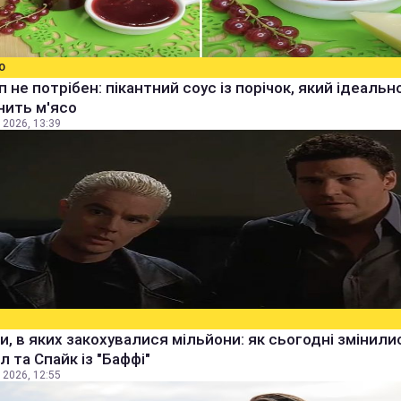
О
уп не потрібен: пікантний соус із порічок, який ідеальн
нить м'ясо
 2026, 13:39
и, в яких закохувалися мільйони: як сьогодні змінили
 та Спайк із "Баффі"
 2026, 12:55