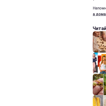
Напомн
а дома
Чита