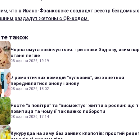
им, что
в Ивано-Франковске создадут реестр бездомных
шним раздадут жетоны с QR-кодом.
йте також
Чорна смуга закінчується: три знаки Зодіаку, яким на
стане легше
08 серпня 2026, 19:19
7 романтичних комедій "нульових", які хочеться
передивлятися знову і знову
08 серпня 2026, 18:02
Росте "з повітря" та "висмоктує" життя з рослин: що 
повитиця та чому її так важко побороти
08 серпня 2026, 17:14
Кукурудза на зиму без зайвих клопотів: простий реце