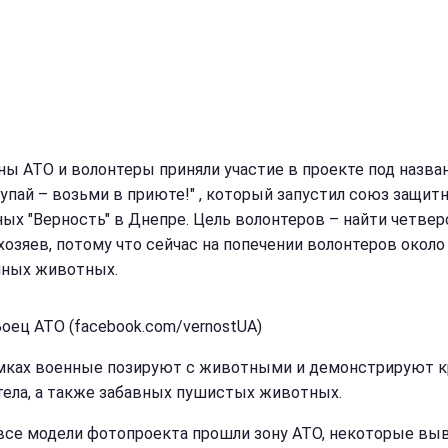
ны АТО и волонтеры приняли участие в проекте под назва
купай – возьми в приюте!" , который запустил союз защит
ых "Верность" в Днепре. Цель волонтеров – найти четве
хозяев, потому что сейчас на попечении волонтеров около
мных животных.
Боец АТО (facebook.com/vernostUA)
мках военные позируют с животными и демонстрируют к
 тела, а также забавных пушистых животных.
все модели фотопроекта прошли зону АТО, некоторые вы