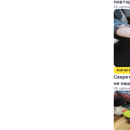
повтор
08 серпня
КОРИС
Секрет
не на
08 серпня