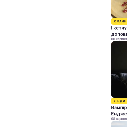
СМАЧН
І кетч
допов
08 серпня
ЛЮДИ
Вампір
Енджел
08 серпня