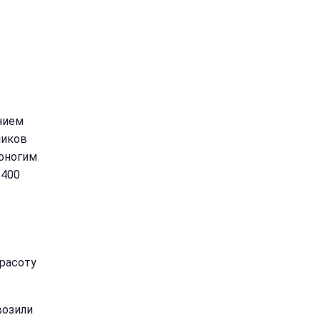
нием
ников
роногим
 400
расоту
возили