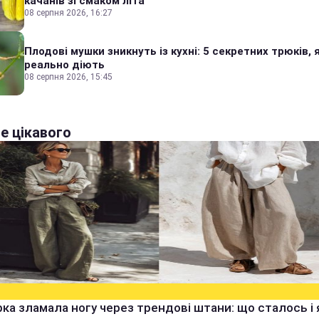
качанів зі смаком літа
08 серпня 2026, 16:27
Плодові мушки зникнуть із кухні: 5 секретних трюків, я
реально діють
08 серпня 2026, 15:45
е цікавого
ка зламала ногу через трендові штани: що сталось і 