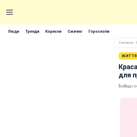
Люди
Тренди
Корисне
Смачно
Гороскопи
Головна
›
ЖИТТЯ
Крас
для 
Бойцы с