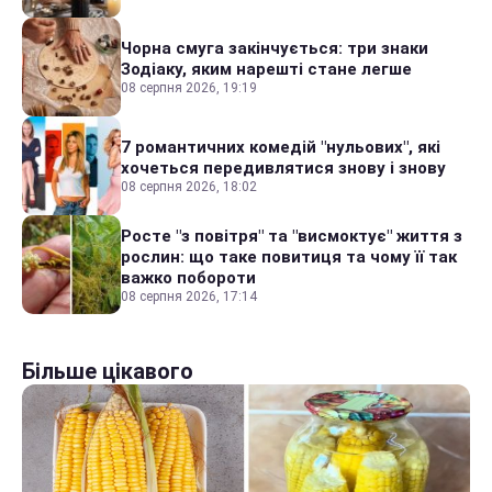
Чорна смуга закінчується: три знаки
Зодіаку, яким нарешті стане легше
08 серпня 2026, 19:19
7 романтичних комедій "нульових", які
хочеться передивлятися знову і знову
08 серпня 2026, 18:02
Росте "з повітря" та "висмоктує" життя з
рослин: що таке повитиця та чому її так
важко побороти
08 серпня 2026, 17:14
Більше цікавого