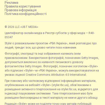
Реклама
Правила користування
Правова інформація
Політика конфіденційності
© 2026 LLC «UBT MEDIA»
Ідентифікатор онлайн-медіа в Реєстрі суб’єктів у сфері медіа — R40-
05347
Styler є розважальним проєктом «РБК-Україна», який розповідає про
людей, тренди і все, що цікаво читати поза новинами.
Фотографії, ілюстрації та інші зображення належать їхнім
правовласникам. Використання фотографій, позначених Getty Images,
допускається виключно за наявності письмового дозволу
фотоагентства Getty Images. Фотографії, позначені логотипом «Styler»
або підписані «Styler» чи «РБК-Україна», можуть використовуватися на
умовах ліцензії Creative Commons Attribution 4.0 International.
При повному або частковому відтворенні інформаційних матеріалів,
опублікованих на вебсайті «Styler» (styler.rbc.ua), обов'язковим є
розміщення активного гіперпосилання на styler.rbc.ua, відкритого для
індексації пошуковими системами. Таке гіперпосилання має бути
розміщене безпосередньо в тексті матеріалу не нижче другого абзацу.
Редакція «Styler» може не поділяти точку зору авторів публікацій.