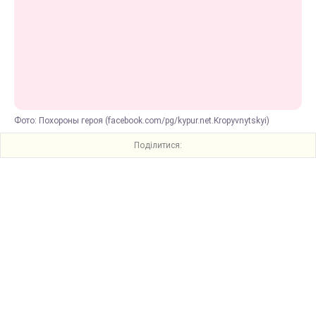
Фото: Похороны героя (facebook.com/pg/kypur.net.Kropyvnytskyi)
Поділитися: