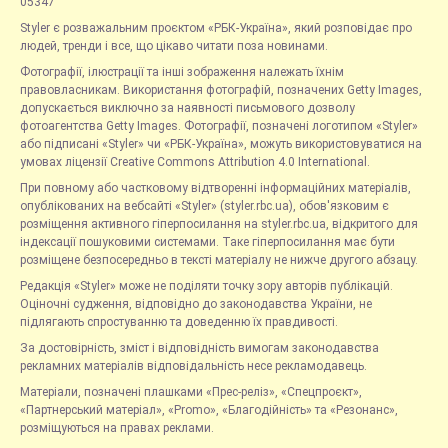
05347
Styler є розважальним проєктом «РБК-Україна», який розповідає про
людей, тренди і все, що цікаво читати поза новинами.
Фотографії, ілюстрації та інші зображення належать їхнім
правовласникам. Використання фотографій, позначених Getty Images,
допускається виключно за наявності письмового дозволу
фотоагентства Getty Images. Фотографії, позначені логотипом «Styler»
або підписані «Styler» чи «РБК-Україна», можуть використовуватися на
умовах ліцензії Creative Commons Attribution 4.0 International.
При повному або частковому відтворенні інформаційних матеріалів,
опублікованих на вебсайті «Styler» (styler.rbc.ua), обов'язковим є
розміщення активного гіперпосилання на styler.rbc.ua, відкритого для
індексації пошуковими системами. Таке гіперпосилання має бути
розміщене безпосередньо в тексті матеріалу не нижче другого абзацу.
Редакція «Styler» може не поділяти точку зору авторів публікацій.
Оціночні судження, відповідно до законодавства України, не
підлягають спростуванню та доведенню їх правдивості.
За достовірність, зміст і відповідність вимогам законодавства
рекламних матеріалів відповідальність несе рекламодавець.
Матеріали, позначені плашками «Прес-реліз», «Спецпроєкт»,
«Партнерський матеріал», «Promo», «Благодійність» та «Резонанс»,
розміщуються на правах реклами.