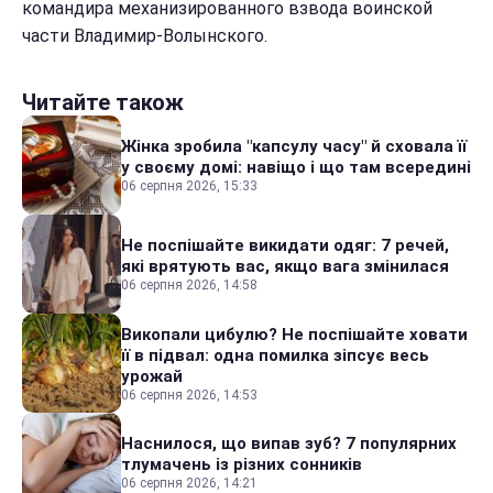
командира механизированного взвода воинской
части Владимир-Волынского.
Читайте також
Жінка зробила "капсулу часу" й сховала її
у своєму домі: навіщо і що там всередині
06 серпня 2026, 15:33
Не поспішайте викидати одяг: 7 речей,
які врятують вас, якщо вага змінилася
06 серпня 2026, 14:58
Викопали цибулю? Не поспішайте ховати
її в підвал: одна помилка зіпсує весь
урожай
06 серпня 2026, 14:53
Наснилося, що випав зуб? 7 популярних
тлумачень із різних сонників
06 серпня 2026, 14:21