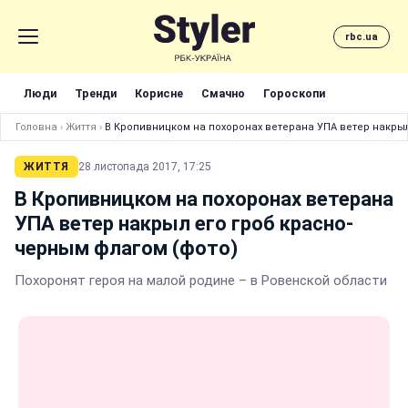
rbc.ua
Люди
Тренди
Корисне
Смачно
Гороскопи
Головна
›
Життя
›
В Кропивницком на похоронах ветерана УПА ветер накрыл
ЖИТТЯ
28 листопада 2017, 17:25
В Кропивницком на похоронах ветерана
УПА ветер накрыл его гроб красно-
черным флагом (фото)
Похоронят героя на малой родине – в Ровенской области