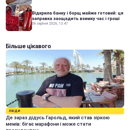
Відкрила банку і борщ майже готовий: ця
заправка заощадить взимку час і гроші
06 серпня 2026, 13:47
Більше цікавого
ЛЮДИ
Де зараз дідусь Гарольд, який став зіркою
мемів: бігає марафони і може стати