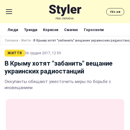
rbc.ua
Люди
Тренди
Корисне
Смачно
Гороскопи
Головна
›
Життя
›
В Крыму хотят "забанить" вещание украинских радиостан
ЖИТТЯ
06 грудня 2017, 12:59
В Крыму хотят "забанить" вещание
украинских радиостанций
Оккупанты обещают ужесточить меры по борьбе с
иновещанием