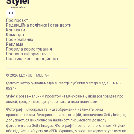
FB
Про проєкт
Редакційна політика і стандарти
Контакти
Команда
Про компанію
Реклама
Правила користування
Правова інформація
Політика конфіденційності
© 2026 LLC «UBT MEDIA»
Ідентифікатор онлайн-медіа в Реєстрі суб’єктів у сфері медіа — R40-
05347
Styler є розважальним проєктом «РБК-Україна», який розповідає про
людей, тренди і все, що цікаво читати поза новинами.
Фотографії, ілюстрації та інші зображення належать їхнім
правовласникам. Використання фотографій, позначених Getty Images,
допускається виключно за наявності письмового дозволу
фотоагентства Getty Images. Фотографії, позначені логотипом «Styler»
або підписані «Styler» чи «РБК-Україна», можуть використовуватися на