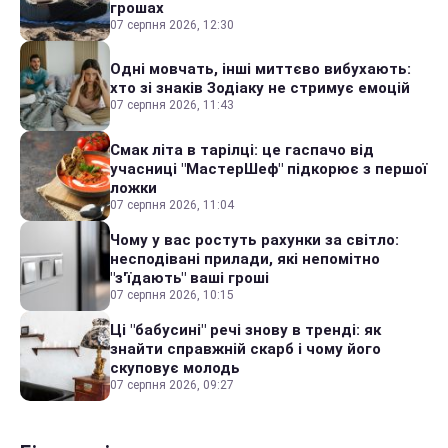
грошах
07 серпня 2026, 12:30
Одні мовчать, інші миттєво вибухають:
хто зі знаків Зодіаку не стримує емоцій
07 серпня 2026, 11:43
Смак літа в тарілці: це гаспачо від
учасниці "МастерШеф" підкорює з першої
ложки
07 серпня 2026, 11:04
Чому у вас ростуть рахунки за світло:
несподівані прилади, які непомітно
"з'їдають" ваші гроші
07 серпня 2026, 10:15
Ці "бабусині" речі знову в тренді: як
знайти справжній скарб і чому його
скуповує молодь
07 серпня 2026, 09:27