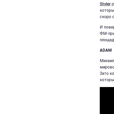
Styler
р
которы
скоро 
И пове
ФМ-при
площад
ADAM
Михаил
мирово
Зато к
которы