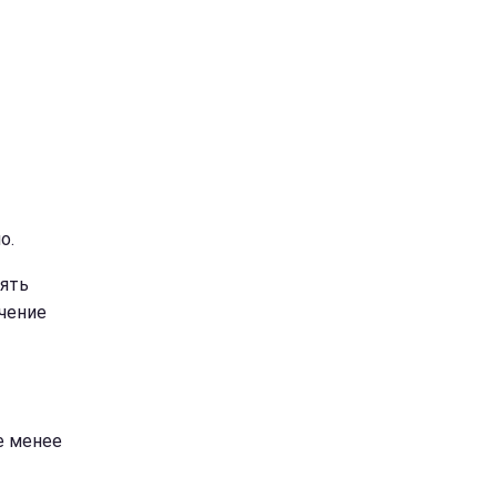
о.
лять
ечение
е менее