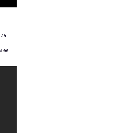
 за
ы ее