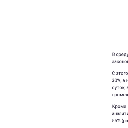
В среду
законо
С этог
30%, а
суток, 
промеж
Кроме т
аналит
55% (ра