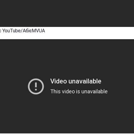
с YouTube/АбієMVUA