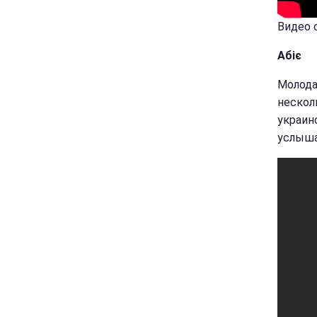
Видео с
Абіє
Молода
нескол
украин
услыша