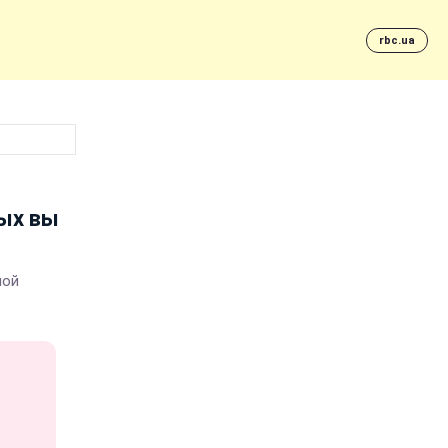
rbc.ua
рых вы
ной