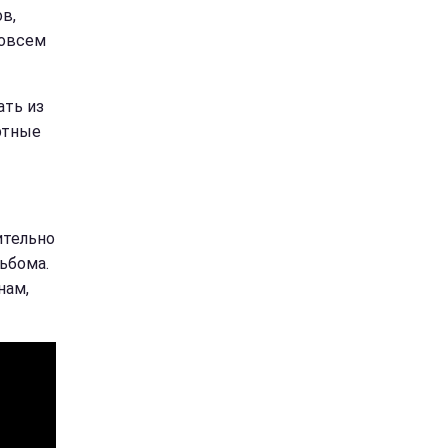
в,
совсем
ать из
ртные
ительно
льбома.
нам,