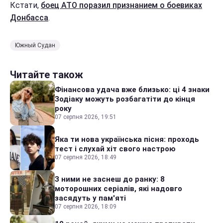
Кстати,
боец АТО поразил признанием о боевиках
Донбасса
.
Южный Судан
Читайте також
Фінансова удача вже близько: ці 4 знаки
Зодіаку можуть розбагатіти до кінця
року
07 серпня 2026, 19:51
Яка ти нова українська пісня: проходь
тест і слухай хіт свого настрою
07 серпня 2026, 18:49
З ними не заснеш до ранку: 8
моторошних серіалів, які надовго
засядуть у пам'яті
07 серпня 2026, 18:09