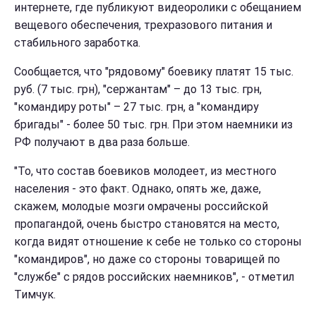
интернете, где публикуют видеоролики с обещанием
вещевого обеспечения, трехразового питания и
стабильного заработка.
Сообщается, что "рядовому" боевику платят 15 тыс.
руб. (7 тыс. грн), "сержантам" – до 13 тыс. грн,
"командиру роты" – 27 тыс. грн, а "командиру
бригады" - более 50 тыс. грн. При этом наемники из
РФ получают в два раза больше.
"То, что состав боевиков молодеет, из местного
населения - это факт. Однако, опять же, даже,
скажем, молодые мозги омрачены российской
пропагандой, очень быстро становятся на место,
когда видят отношение к себе не только со стороны
"командиров", но даже со стороны товарищей по
"службе" с рядов российских наемников", - отметил
Тимчук.