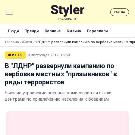
rbc.ua
Люди
Тренди
Корисне
Смачно
Гороскопи
Головна
›
Життя
›
В "ЛДНР" развернули кампанию по вербовке местных "пр
ЖИТТЯ
13 листопада 2017, 16:58
В "ЛДНР" развернули кампанию по
вербовке местных "призывников" в
ряды террористов
Бывшие украинские военные комиссариаты стали
центрами по привлечению населения к боевикам