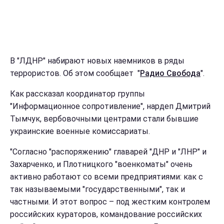
В "ЛДНР" набирают новых наемников в ряды
террористов. Об этом сообщает "
Радио Свобода
".
Как рассказал координатор группы
"Информационное сопротивление", нардеп Дмитрий
Тымчук, вербовочными центрами стали бывшие
украинские военные комиссариаты.
"Согласно "распоряжению" главарей "ДНР и "ЛНР" и
Захарченко, и Плотницкого "военкоматы" очень
активно работают со всеми предприятиями: как с
так называемыми "государственными", так и
частными. И этот вопрос – под жестким контролем
российских кураторов, командование российских