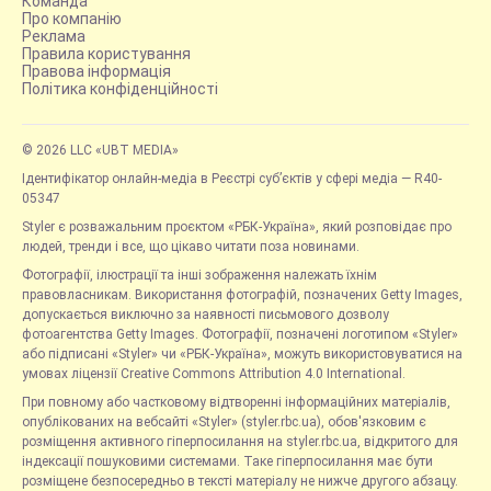
Команда
Про компанію
Реклама
Правила користування
Правова інформація
Політика конфіденційності
© 2026 LLC «UBT MEDIA»
Ідентифікатор онлайн-медіа в Реєстрі суб’єктів у сфері медіа — R40-
05347
Styler є розважальним проєктом «РБК-Україна», який розповідає про
людей, тренди і все, що цікаво читати поза новинами.
Фотографії, ілюстрації та інші зображення належать їхнім
правовласникам. Використання фотографій, позначених Getty Images,
допускається виключно за наявності письмового дозволу
фотоагентства Getty Images. Фотографії, позначені логотипом «Styler»
або підписані «Styler» чи «РБК-Україна», можуть використовуватися на
умовах ліцензії Creative Commons Attribution 4.0 International.
При повному або частковому відтворенні інформаційних матеріалів,
опублікованих на вебсайті «Styler» (styler.rbc.ua), обов'язковим є
розміщення активного гіперпосилання на styler.rbc.ua, відкритого для
індексації пошуковими системами. Таке гіперпосилання має бути
розміщене безпосередньо в тексті матеріалу не нижче другого абзацу.