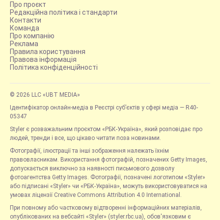
Про проєкт
Редакційна політика і стандарти
Контакти
Команда
Про компанію
Реклама
Правила користування
Правова інформація
Політика конфіденційності
© 2026 LLC «UBT MEDIA»
Ідентифікатор онлайн-медіа в Реєстрі суб’єктів у сфері медіа — R40-
05347
Styler є розважальним проєктом «РБК-Україна», який розповідає про
людей, тренди і все, що цікаво читати поза новинами.
Фотографії, ілюстрації та інші зображення належать їхнім
правовласникам. Використання фотографій, позначених Getty Images,
допускається виключно за наявності письмового дозволу
фотоагентства Getty Images. Фотографії, позначені логотипом «Styler»
або підписані «Styler» чи «РБК-Україна», можуть використовуватися на
умовах ліцензії Creative Commons Attribution 4.0 International.
При повному або частковому відтворенні інформаційних матеріалів,
опублікованих на вебсайті «Styler» (styler.rbc.ua), обов'язковим є