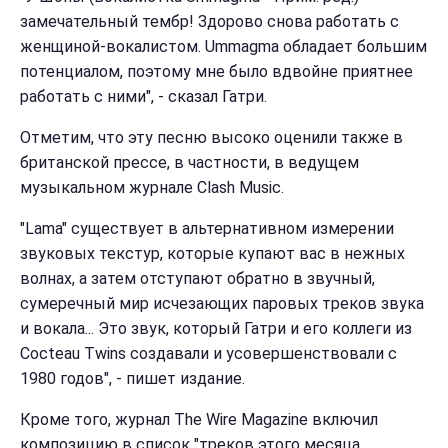
замечательный тембр! Здорово снова работать с
женщиной-вокалистом. Ummagma обладает большим
потенциалом, поэтому мне было вдвойне приятнее
работать с ними", - сказал Гатри.
Отметим, что эту песню высоко оценили также в
британской прессе, в частности, в ведущем
музыкальном журнале Clash Music.
"Lama" существует в альтернативном измерении
звуковых текстур, которые купают вас в нежных
волнах, а затем отступают обратно в звучный,
сумеречный мир исчезающих паровых треков звука
и вокала... Это звук, который Гатри и его коллеги из
Cocteau Twins создавали и усовершенствовали с
1980 годов", - пишет издание.
Кроме того, журнал The Wire Magazine включил
композицию в список "треков этого месяца,