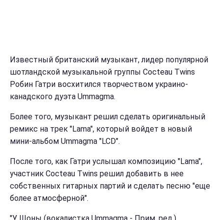
Известный британский музыкант, лидер популярной
шотландской музыкальной группы Cocteau Twins
Робин Гатри восхитился творчеством украино-
канадского дуэта Ummagma.
Более того, музыкант решил сделать оригинальный
ремикс на трек "Lama", который войдет в новый
мини-альбом Ummagma "LCD".
После того, как Гатри услышал композицию "Lama",
участник Cocteau Twins решил добавить в нее
собственных гитарных партий и сделать песню "еще
более атмосферной".
"У Шоны (вокалистка Ummagma - Прим. ред.)