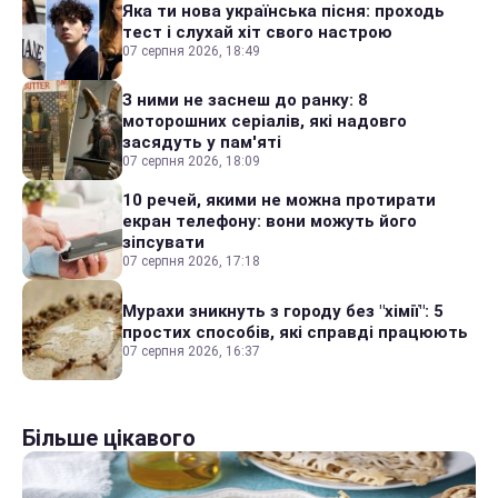
Яка ти нова українська пісня: проходь
тест і слухай хіт свого настрою
07 серпня 2026, 18:49
З ними не заснеш до ранку: 8
моторошних серіалів, які надовго
засядуть у пам'яті
07 серпня 2026, 18:09
10 речей, якими не можна протирати
екран телефону: вони можуть його
зіпсувати
07 серпня 2026, 17:18
Мурахи зникнуть з городу без "хімії": 5
простих способів, які справді працюють
07 серпня 2026, 16:37
Більше цікавого