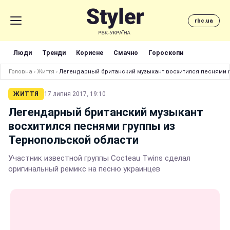
rbc.ua
Люди
Тренди
Корисне
Смачно
Гороскопи
Головна
›
Життя
›
Легендарный британский музыкант восхитился песнями г
ЖИТТЯ
17 липня 2017, 19:10
Легендарный британский музыкант
восхитился песнями группы из
Тернопольской области
Участник известной группы Cocteau Twins сделал
оригинальный ремикс на песню украинцев