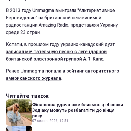
В 2013 году Ummagma выиграла "Альтернативное
Евровидение" на британской независимой
радиостанции Amazing Radio, представляя Украину
среди 23 стран.
Кстати, в прошлом году украино-канадский дуэт
записал мечтательную песню с легендарной
британской электронной группой A.R. Kane
.
Ранее
Ummagma попала в рейтинг авторитетного
американского журнала
.
Читайте також
Фінансова удача вже близько: ці 4 знаки
Зодіаку можуть розбагатіти до кінця
року
07 серпня 2026, 19:51