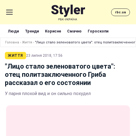
rbc.ua
Люди
Тренди
Корисне
Смачно
Гороскопи
Головна
›
Життя
›
"Лицо стало зеленоватого цвета": отец политзаключенног
ЖИТТЯ
23 липня 2018, 17:56
"Лицо стало зеленоватого цвета":
отец политзаключенного Гриба
рассказал о его состоянии
У парня плохой вид и он сильно похудел