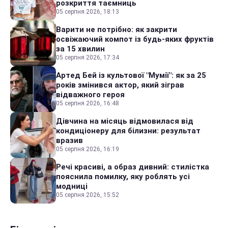
розкриття таємниць
05 серпня 2026, 18:13
Варити не потрібно: як закрити
освіжаючий компот із будь-яких фруктів
за 15 хвилин
05 серпня 2026, 17:34
Артед Бей із культової "Мумії": як за 25
років змінився актор, який зіграв
відважного героя
05 серпня 2026, 16:48
Дівчина на місяць відмовилася від
кондиціонеру для білизни: результат
вразив
05 серпня 2026, 16:19
Речі красиві, а образ дивний: стилістка
пояснила помилку, яку роблять усі
модниці
05 серпня 2026, 15:52