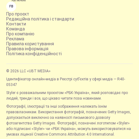
FB
Про проєкт
Редакційна політика і стандарти
Контакти
Команда
Про компанію
Реклама
Правила користування
Правова інформація
Політика конфіденційності
© 2026 LLC «UBT MEDIA»
Ідентифікатор онлайн-медіа в Реєстрі суб’єктів у сфері медіа — R40-
05347
Styler є розважальним проєктом «РБК-Україна», який розповідає про
людей, тренди і все, що цікаво читати поза новинами.
Фотографії, ілюстрації та інші зображення належать їхнім
правовласникам. Використання фотографій, позначених Getty Images,
допускається виключно за наявності письмового дозволу
фотоагентства Getty Images. Фотографії, позначені логотипом «Styler»
або підписані «Styler» чи «РБК-Україна», можуть використовуватися на
умовах ліцензії Creative Commons Attribution 4.0 International.