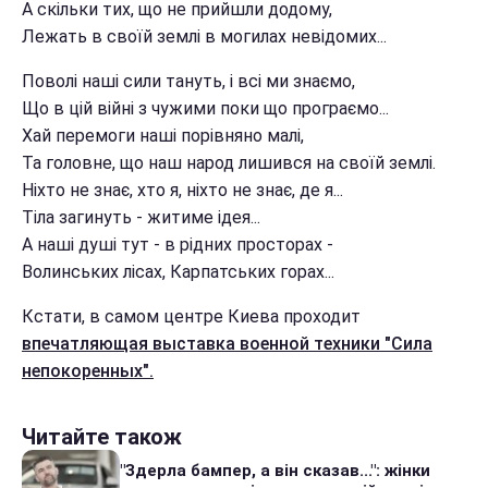
А скільки тих, що не прийшли додому,
Лежать в своїй землі в могилах невідомих...
Поволі наші сили тануть, і всі ми знаємо,
Що в цій війні з чужими поки що програємо...
Хай перемоги наші порівняно малі,
Та головне, що наш народ лишився на своїй землі.
Ніхто не знає, хто я, ніхто не знає, де я...
Тіла загинуть - житиме ідея...
А наші душі тут - в рідних просторах -
Волинських лісах, Карпатських горах...
Кстати, в самом центре Киева проходит
впечатляющая выставка военной техники "Сила
непокоренных".
Читайте також
"Здерла бампер, а він сказав...": жінки