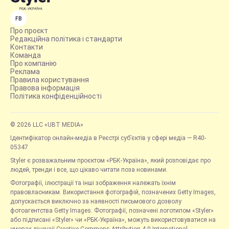
FB
Про проєкт
Редакційна політика і стандарти
Контакти
Команда
Про компанію
Реклама
Правила користування
Правова інформація
Політика конфіденційності
© 2026 LLC «UBT MEDIA»
Ідентифікатор онлайн-медіа в Реєстрі суб’єктів у сфері медіа — R40-
05347
Styler є розважальним проєктом «РБК-Україна», який розповідає про
людей, тренди і все, що цікаво читати поза новинами.
Фотографії, ілюстрації та інші зображення належать їхнім
правовласникам. Використання фотографій, позначених Getty Images,
допускається виключно за наявності письмового дозволу
фотоагентства Getty Images. Фотографії, позначені логотипом «Styler»
або підписані «Styler» чи «РБК-Україна», можуть використовуватися на