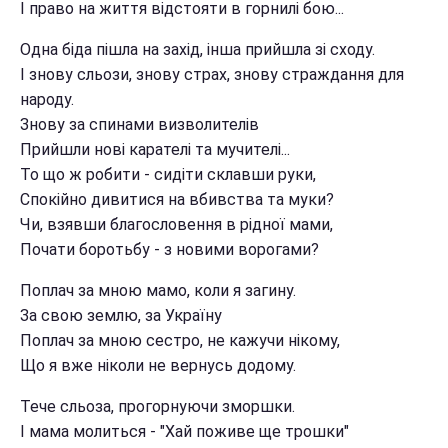
І право на життя відстояти в горнилі бою...
Одна біда пішла на захід, інша прийшла зі сходу.
І знову сльози, знову страх, знову страждання для
народу.
Знову за спинами визволителів
Прийшли нові карателі та мучителі...
То що ж робити - сидіти склавши руки,
Спокійно дивитися на вбивства та муки?
Чи, взявши благословення в рідної мами,
Почати боротьбу - з новими ворогами?
Поплач за мною мамо, коли я загину.
За свою землю, за Україну
Поплач за мною сестро, не кажучи нікому,
Що я вже ніколи не вернусь додому.
Тече сльоза, прогорнуючи зморшки.
І мама молиться - "Хай поживе ще трошки"