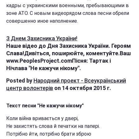
кадры с украинскими военными, пребывающими в
зоне АТО. С новым видеорядом слова песни обрели
совершенно иное наполнение.
З Днем Захисника України!
Наше відео до Дня Захисника України. Героям
Слава!Дивіться, поширюйте, коментуйте.Ваш
www.PeoplesProject.comПісня: Тартак і
Нічлава "Не кажучи нікому".
Posted by
Народний проект - Всеукраїнський
центр волонтерів
on 14 октября 2015 г.
Текст песни "Не кажучи нікому"
Коли війна вривається у двері,
Не захистять слова й печатки на папері.
Потрібно йти, потрібно брати зброю