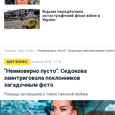
Головна
›
Шоу бізнес
›
"Неимоверно пусто": Седокова заинтриговала покл
ШОУ БІЗНЕС
14 липня 2018 · 11:29
"Неимоверно пусто": Седокова
заинтриговала поклонников
загадочным фото
Певица заговорила о таинственной любви