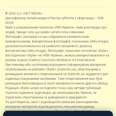
© 2026 LLC «UBT MEDIA»
Ідентифікатор онлайн-медіа в Реєстрі суб’єктів у сфері медіа — R40-
05347
Styler є розважальним проєктом «РБК-Україна», який розповідає про
людей, тренди і все, що цікаво читати поза новинами.
Фотографії, ілюстрації та інші зображення належать їхнім
правовласникам. Використання фотографій, позначених Getty Images,
допускається виключно за наявності письмового дозволу
фотоагентства Getty Images. Фотографії, позначені логотипом «Styler»
або підписані «Styler» чи «РБК-Україна», можуть використовуватися на
умовах ліцензії Creative Commons Attribution 4.0 International.
При повному або частковому відтворенні інформаційних матеріалів,
опублікованих на вебсайті «Styler» (styler.rbc.ua), обов'язковим є
розміщення активного гіперпосилання на styler.rbc.ua, відкритого для
індексації пошуковими системами. Таке гіперпосилання має бути
розміщене безпосередньо в тексті матеріалу не нижче другого абзацу.
Редакція «Styler» може не поділяти точку зору авторів публікацій.
Оціночні судження, відповідно до законодавства України, не
підлягають спростуванню та доведенню їх правдивості.
За достовірність, зміст і відповідність вимогам законодавства
рекламних матеріалів відповідальність несе рекламодавець.
Матеріали, позначені плашками «Прес-реліз», «Спецпроєкт»,
«Партнерський матеріал», «Promo», «Благодійність» та «Резонанс»,