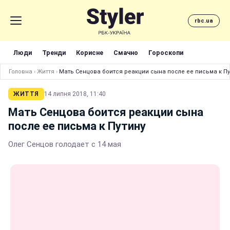
rbc.ua
Люди
Тренди
Корисне
Смачно
Гороскопи
Головна
›
Життя
›
Мать Сенцова боится реакции сына после ее письма к Пу
ЖИТТЯ
14 липня 2018, 11:40
Мать Сенцова боится реакции сына
после ее письма к Путину
Олег Сенцов голодает с 14 мая