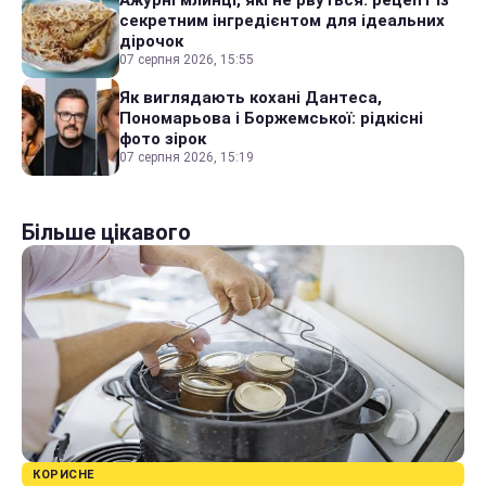
Ажурні млинці, які не рвуться: рецепт із
секретним інгредієнтом для ідеальних
дірочок
07 серпня 2026, 15:55
Як виглядають кохані Дантеса,
Пономарьова і Боржемської: рідкісні
фото зірок
07 серпня 2026, 15:19
Більше цікавого
КОРИСНЕ