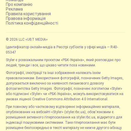
Про компанію
Реклама
Правила користування
Правова інформація
Політика конфіденційності
© 2026 LLC «UBT MEDIA»
Ідентифікатор онлайн-медіа в Реєстрі суб’єктів у сфері медіа — R40-
05347
Styler є розважальним проєктом «РБК-Україна», який розповідає про
людей, тренди і все, що цікаво читати поза новинами.
Фотографії, ілюстрації та інші зображення належать їхнім
правовласникам. Використання фотографій, позначених Getty Images,
допускається виключно за наявності письмового дозволу
фотоагентства Getty Images. Фотографії, позначені логотипом «Styler»
або підписані «Styler» чи «РБК-Україна», можуть використовуватися на
умовах ліцензії Creative Commons Attribution 4.0 International.
При повному або частковому відтворенні інформаційних матеріалів,
опублікованих на вебсайті «Styler» (styler.rbc.ua), обов'язковим є
розміщення активного гіперпосилання на styler.rbc.ua, відкритого для
індексації пошуковими системами. Таке гіперпосилання має бути
розміщене безпосередньо в тексті матеріалу не нижче другого абзацу.