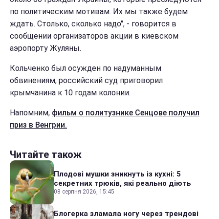
по политическим мотивам. Их мы также будем
ждать. Столько, сколько надо", - говорится в
сообщении организаторов акции в киевском
аэропорту Жуляны.
Кольченко был осужден по надуманным
обвинениям, российский суд приговорил
крымчанина к 10 годам колонии.
Напомним,
фильм о политузнике Сенцове получил
приз в Венгрии.
Читайте також
Плодові мушки зникнуть із кухні: 5
секретних трюків, які реально діють
08 серпня 2026, 15:45
Блогерка зламала ногу через трендові