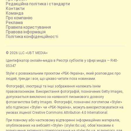
Редакційна політика і стандарти
Контакти
Команда
Про компанію
Реклама
Правила користування
Правова інформація
Політика конфіденційності
© 2026 LLC «UBT MEDIA»
Ідентифікатор онлайн-медіа в Реєстрі суб’єктів у сфері медіа — R40-
05347
Styler є розважальним проєктом «РБК-Україна», який розповідає про
людей, тренди і все, що цікаво читати поза новинами.
Фотографії, ілюстрації та інші зображення належать їхнім
правовласникам. Використання фотографій, позначених Getty Images,
допускається виключно за наявності письмового дозволу
фотоагентства Getty Images. Фотографії, позначені логотипом «Styler»
або підписані «Styler» чи «РБК-Україна», можуть використовуватися на
умовах ліцензії Creative Commons Attribution 4.0 International.
При повному або частковому відтворенні інформаційних матеріалів,
опублікованих на вебсайті «Styler» (styler.rbc.ua), обов'язковим є
розміщення активного гіперпосилання на styler.rbc.ua, відкритого для