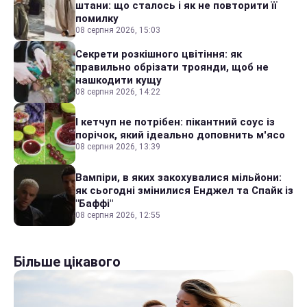
штани: що сталось і як не повторити її
помилку
08 серпня 2026, 15:03
Секрети розкішного цвітіння: як
правильно обрізати троянди, щоб не
нашкодити кущу
08 серпня 2026, 14:22
І кетчуп не потрібен: пікантний соус із
порічок, який ідеально доповнить м'ясо
08 серпня 2026, 13:39
Вампіри, в яких закохувалися мільйони:
як сьогодні змінилися Енджел та Спайк із
"Баффі"
08 серпня 2026, 12:55
Більше цікавого