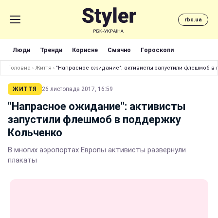
rbc.ua
Люди
Тренди
Корисне
Смачно
Гороскопи
Головна
›
Життя
›
"Напрасное ожидание": активисты запустили флешмоб в
ЖИТТЯ
26 листопада 2017, 16:59
"Напрасное ожидание": активисты
запустили флешмоб в поддержку
Кольченко
В многих аэропортах Европы активисты развернули
плакаты