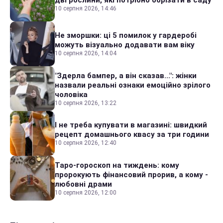
дві рослини, які потрібно обрізати в саду
10 серпня 2026, 14:46
Не зморшки: ці 5 помилок у гардеробі
можуть візуально додавати вам віку
10 серпня 2026, 14:04
"Здерла бампер, а він сказав...": жінки
назвали реальні ознаки емоційно зрілого
чоловіка
10 серпня 2026, 13:22
І не треба купувати в магазині: швидкий
рецепт домашнього квасу за три години
10 серпня 2026, 12:40
Таро-гороскоп на тиждень: кому
пророкують фінансовий прорив, а кому -
любовні драми
10 серпня 2026, 12:00