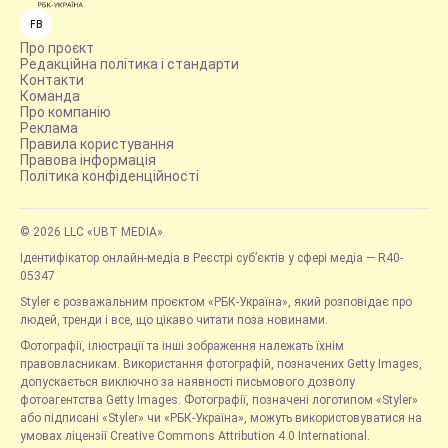
FB
Про проєкт
Редакційна політика і стандарти
Контакти
Команда
Про компанію
Реклама
Правила користування
Правова інформація
Політика конфіденційності
© 2026 LLC «UBT MEDIA»
Ідентифікатор онлайн-медіа в Реєстрі суб’єктів у сфері медіа — R40-
05347
Styler є розважальним проєктом «РБК-Україна», який розповідає про
людей, тренди і все, що цікаво читати поза новинами.
Фотографії, ілюстрації та інші зображення належать їхнім
правовласникам. Використання фотографій, позначених Getty Images,
допускається виключно за наявності письмового дозволу
фотоагентства Getty Images. Фотографії, позначені логотипом «Styler»
або підписані «Styler» чи «РБК-Україна», можуть використовуватися на
умовах ліцензії Creative Commons Attribution 4.0 International.