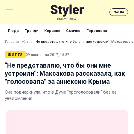
rbc.ua
Люди
Тренди
Корисне
Смачно
Гороскопи
Головна
›
Життя
›
"Не представляю, что бы они мне устроили": Максакова 
ЖИТТЯ
09 листопада 2017, 16:37
"Не представляю, что бы они мне
устроили": Максакова рассказала, как
"голосовала" за аннексию Крыма
Она подчеркнула, что в Думе "проголосовали" без ее
уведомления