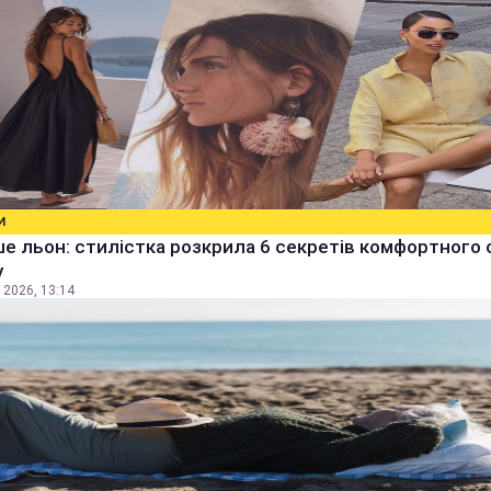
И
е льон: стилістка розкрила 6 секретів комфортного 
у
 2026, 13:14