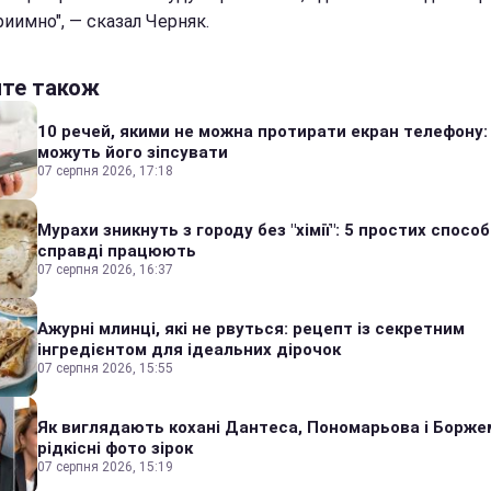
иимно", — сказал Черняк.
йте також
10 речей, якими не можна протирати екран телефону:
можуть його зіпсувати
07 серпня 2026, 17:18
Мурахи зникнуть з городу без "хімії": 5 простих способі
справді працюють
07 серпня 2026, 16:37
Ажурні млинці, які не рвуться: рецепт із секретним
інгредієнтом для ідеальних дірочок
07 серпня 2026, 15:55
Як виглядають кохані Дантеса, Пономарьова і Борже
рідкісні фото зірок
07 серпня 2026, 15:19