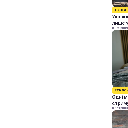
ЛЮДИ
Україн
лише у
07 серпня
ГОРОС
Одні м
стрим
07 серпня