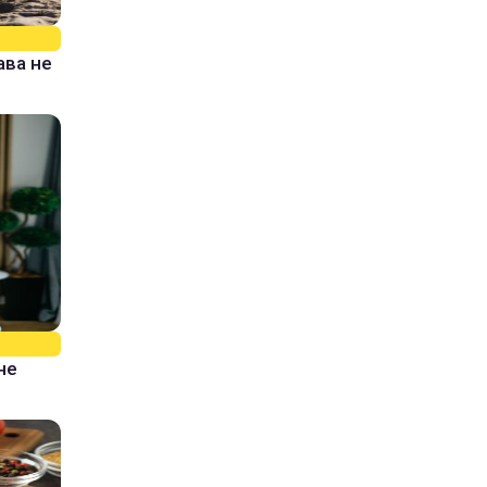
ава не
не