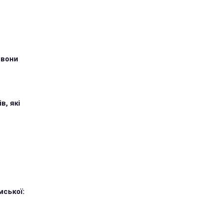
 вони
в, які
мської: