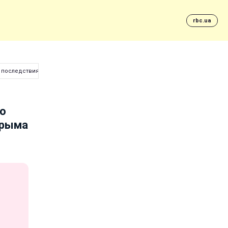
rbc.ua
ых последствия оккупации Крыма
ло
Крыма