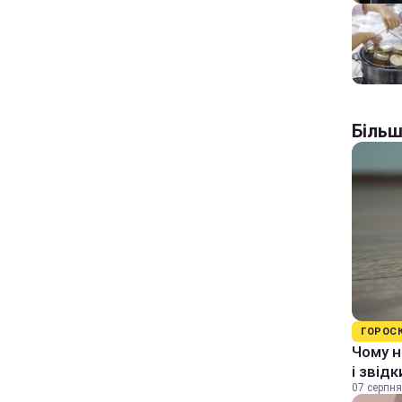
Більш
ГОРОС
Чому н
і звід
07 серпня