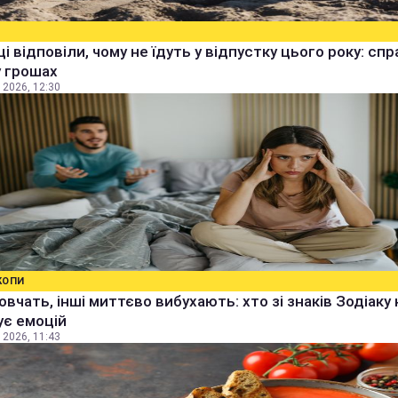
ці відповіли, чому не їдуть у відпустку цього року: спр
 грошах
 2026, 12:30
КОПИ
овчать, інші миттєво вибухають: хто зі знаків Зодіаку 
ує емоцій
 2026, 11:43