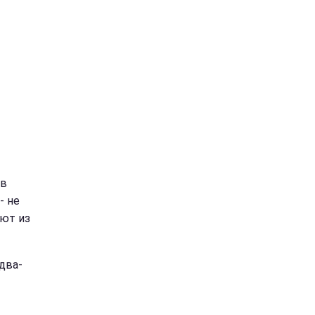
 в
- не
ают из
два-