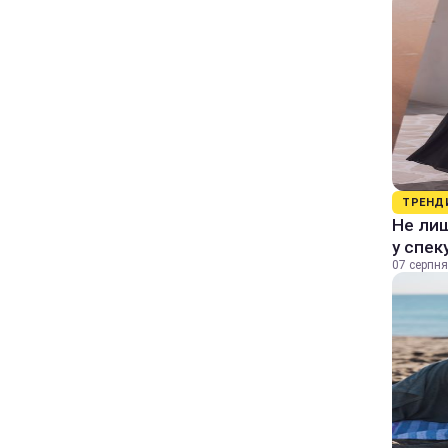
ТРЕНД
Не лиш
у спек
07 серпня