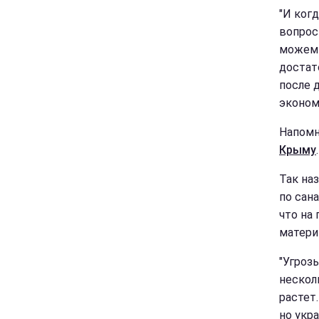
"И ког
вопрос
можем 
достат
после 
эконом
Напомн
Крыму
.
Так на
по сан
что на
матери
"Угроз
нескол
растет.
но укр