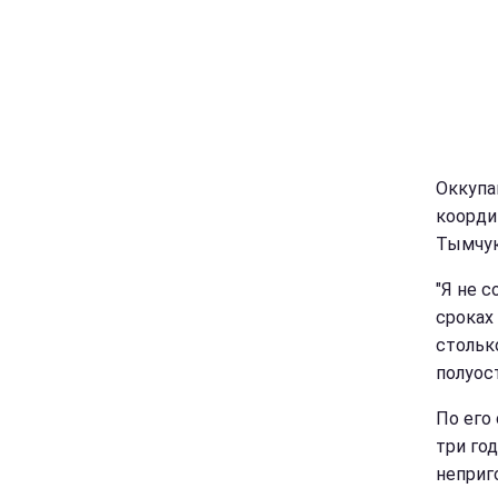
Оккупа
коорди
Тымчук
"Я не 
сроках
стольк
полуост
По его
три го
неприг