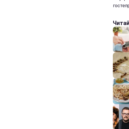
гостепр
Чита