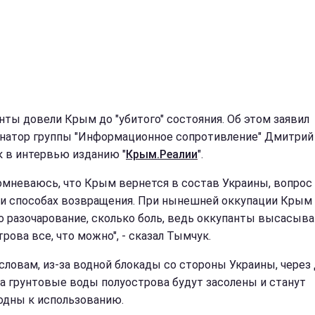
нты довели Крым до "убитого" состояния. Об этом заявил
натор группы "Информационное сопротивление" Дмитрий
 в интервью изданию "
Крым.Реалии
".
сомневаюсь, что Крым вернется в состав Украины, вопрос
 и способах возвращения. При нынешней оккупации Крым 
о разочарование, сколько боль, ведь оккупанты высасыв
рова все, что можно", - сказал Тымчук.
 словам, из-за водной блокады со стороны Украины, через 
да грунтовые воды полуострова будут засолены и станут
одны к использованию.