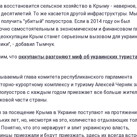
да восстановится сельское хозяйство в Крыму - наверное,
 десятилетий. То же касается другой инфраструктуры. М
получить "убитый" полуостров. Если в 2014 году он был
очно самостоятельным в экономическом и финансовом пл
деоккупации Крым станет серьезным вызовом для украи
ики", - добавил Тымчук.
им, что
оккупанты разгоняют миф об украинских туриста
зываемый глава комитета республиканского парламента
аторно-курортному комплексу и туризму Алексей Черняк з
 полуостров с каждым годом приезжает все больше жите
ковой части страны.
ы за посещение Крыма в Украине поступают на протяжени
ьких лет, но, несмотря на это, количество отдыхающих то
 Понятно, что это нервирует и злит украинскую власть,
аинцы приезжали и будут приезжать, здесь их всегда вст