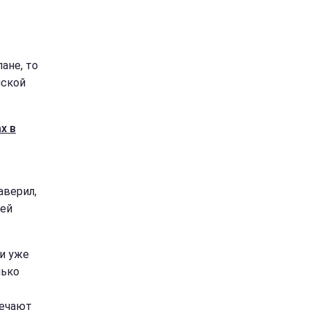
ы
ане, то
нской
х в
аверил,
лей
и уже
лько
речают