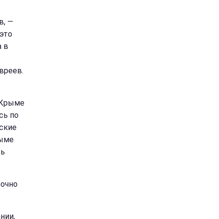
в, —
это
а в
вреев.
 Крыме
сь по
мские
рыме
ть
рочно
нии,