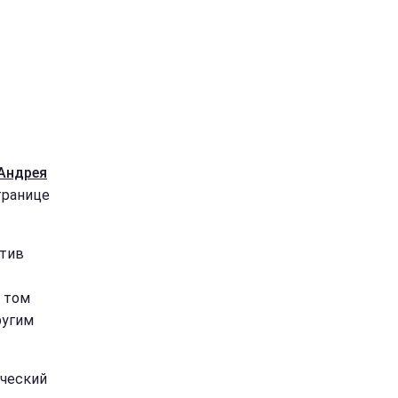
 Андрея
транице
отив
в том
ругим
ический