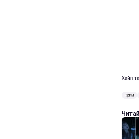
Хайп т
Крим
Чита