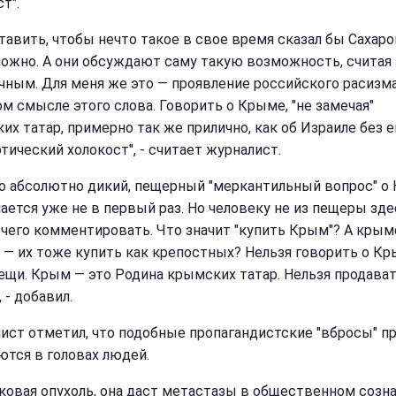
т".
тавить, чтобы нечто такое в свое время сказал бы Сахаро
ожно. А они обсуждают саму такую возможность, считая 
чным. Для меня же это — проявление российского расизм
м смысле этого слова. Говорить о Крыме, "не замечая"
их татар, примерно так же прилично, как об Израиле без е
тический холокост", - считает журналист.
но абсолютно дикий, пещерный "меркантильный вопрос" о
ается уже не в первый раз. Но человеку не из пещеры зде
ечего комментировать. Что значит "купить Крым"? А кры
 — их тоже купить как крепостных? Нельзя говорить о К
вещи. Крым — это Родина крымских татар. Нельзя продава
 - добавил.
ист отметил, что подобные пропагандистские "вбросы" п
ются в головах людей.
аковая опухоль, она даст метастазы в общественном созна