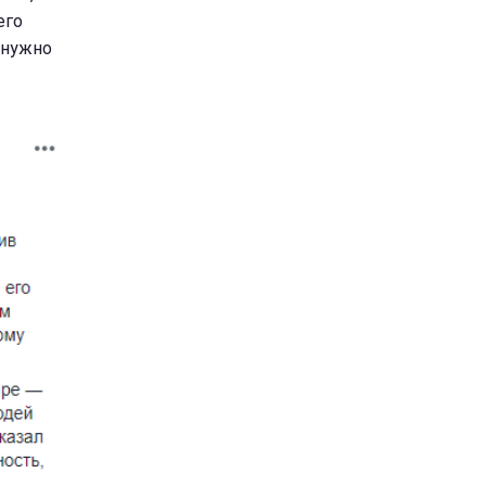
его
 нужно