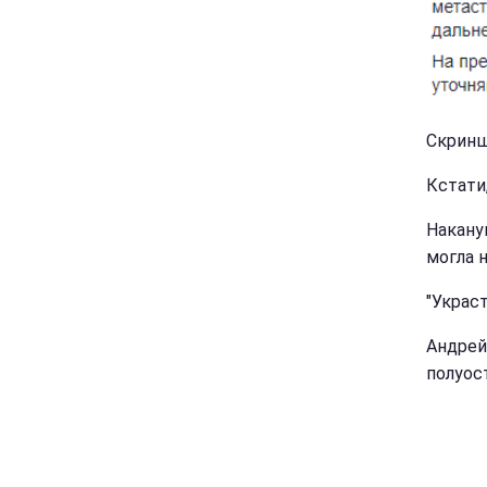
Скринш
Кстати
Накану
могла 
"Украст
Андрей
полуос