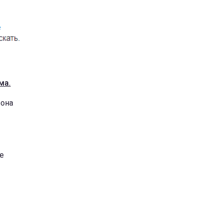
ма.
 она
е