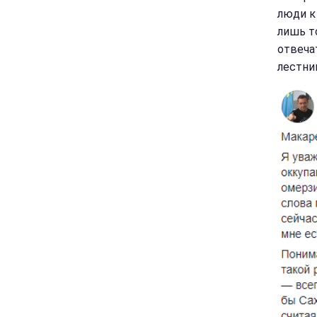
люди к
лишь т
отвеча
лестни