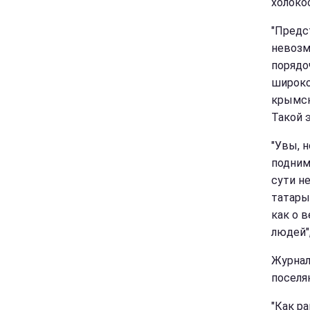
холокос
"Предс
невозм
порядо
широко
крымск
Такой э
"Увы, 
подним
сути н
татары
как о 
людей",
Журнал
поселя
"Как р