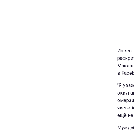
Извест
раскри
Макар
в Faceb
"Я ува
оккупа
омерзи
числе 
ещё не 
Муждаб