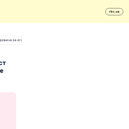
rbc.ua
ревича за его слова о Крыме
ст
ме