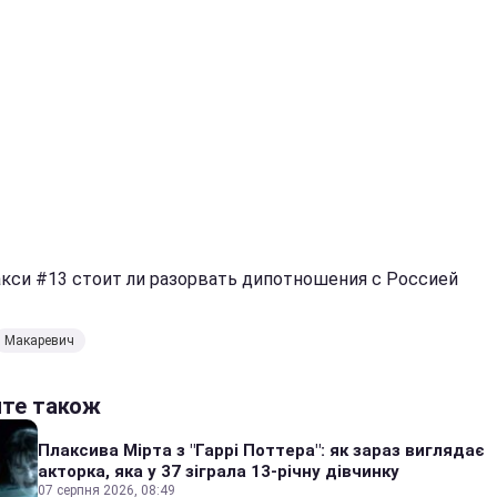
акси #13 cтоит ли разорвать дипотношения с Россией
Макаревич
йте також
Плаксива Мірта з "Гаррі Поттера": як зараз виглядає
акторка, яка у 37 зіграла 13-річну дівчинку
07 серпня 2026, 08:49