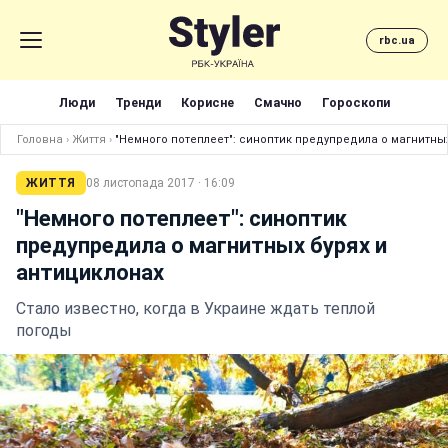
rbc.ua
Люди
Тренди
Корисне
Смачно
Гороскопи
Головна
›
Життя
›
"Немного потеплеет": синоптик предупредила о магнитных
ЖИТТЯ
08 листопада 2017 · 16:09
"Немного потеплеет": синоптик
предупредила о магнитных бурях и
антициклонах
Стало известно, когда в Украине ждать теплой
погоды