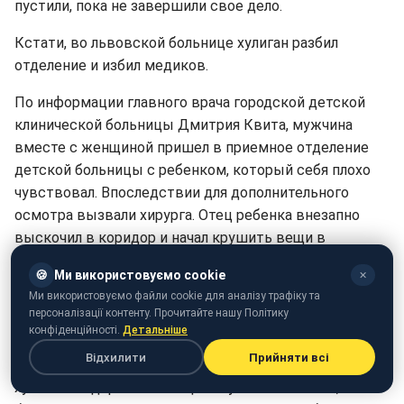
пустили, пока не завершили свое дело.
Кстати, во львовской больнице хулиган разбил
отделение и избил медиков.
По информации главного врача городской детской
клинической больницы Дмитрия Квита, мужчина
вместе с женщиной пришел в приемное отделение
детской больницы с ребенком, который себя плохо
чувствовал. Впоследствии для дополнительного
осмотра вызвали хирурга. Отец ребенка внезапно
выскочил в коридор и начал крушить вещи в
регистратуре приемного отделения. Разбитым
🍪
Ми використовуємо cookie
✕
стеклом травмировалась медсестра. На шум в
Ми використовуємо файли cookie для аналізу трафіку та
коридор выбежал хирург, которого неадекватный
персоналізації контенту. Прочитайте нашу Політику
мужчина избил.
конфіденційності.
Детальніше
Відхилити
Прийняти всі
После дебоша женщина с ребенком убежали, а
хулигана задержала полиция. Мужчина пояснил, что