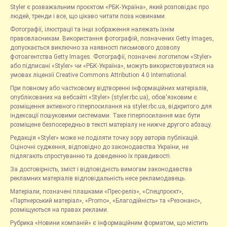
Styler є розважальним проєктом «РБК-Україна», який розповідає про
людей, тренди і все, що цікаво читати поза новинами.
Фотографії, ілюстрації та інші зображення належать їхнім
правовласникам. Використання фотографій, позначених Getty Images,
допускається виключно за наявності письмового дозволу
фотоагентства Getty Images. Фотографії, позначені логотипом «Styler»
або підписані «Styler» чи «РБК-Україна», можуть використовуватися на
умовах ліцензії Creative Commons Attribution 4.0 International.
При повному або частковому відтворенні інформаційних матеріалів,
опублікованих на вебсайті «Styler» (styler.rbc.ua), обов'язковим є
розміщення активного гіперпосилання на styler.rbc.ua, відкритого для
індексації пошуковими системами. Таке гіперпосилання має бути
розміщене безпосередньо в тексті матеріалу не нижче другого абзацу.
Редакція «Styler» може не поділяти точку зору авторів публікацій.
Оціночні судження, відповідно до законодавства України, не
підлягають спростуванню та доведенню їх правдивості.
За достовірність, зміст і відповідність вимогам законодавства
рекламних матеріалів відповідальність несе рекламодавець.
Матеріали, позначені плашками «Прес-реліз», «Спецпроєкт»,
«Партнерський матеріал», «Promo», «Благодійність» та «Резонанс»,
розміщуються на правах реклами.
Рубрика «Новини компаній» є інформаційним форматом, що містить