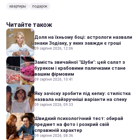
квартиры
подарок
Читайте також
Доля на їхньому боці: астрологи назвали
знаки Зодіаку, у яких завжди є гроші
09 серпня 2026, 12:06
Замість звичайної "Шуби": цей салат з
буряком і крабовими паличками стане
вашим фірмовим
09 серпня 2026, 10:41
Яку зачіску зробити під кепку: стилістка
назвала найзручніші варіанти на спеку
09 серпня 2026, 09:33
Швидкий психологічний тест: обирай
предмет на фото і розкрий свій
справжній характер
09 серпня 2026, 08:36