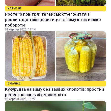
КОРИСНЕ
Росте "з повітря" та "висмоктує" життя з
рослин: що таке повитиця та чому її так важко
побороти
08 серпня 2026, 17:14
СМАЧНО
Кукурудза на зиму без зайвих клопотів: простий
рецепт качанів зі смаком літа
08 серпня 2026, 16:27