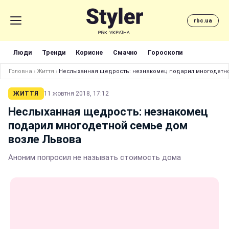
rbc.ua
Люди
Тренди
Корисне
Смачно
Гороскопи
Головна
›
Життя
›
Неслыханная щедрость: незнакомец подарил многодетн
ЖИТТЯ
11 жовтня 2018, 17:12
Неслыханная щедрость: незнакомец
подарил многодетной семье дом
возле Львова
Аноним попросил не называть стоимость дома