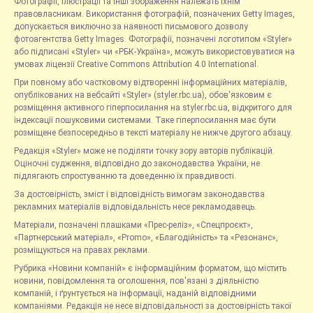
Фотографії, ілюстрації та інші зображення належать їхнім
правовласникам. Використання фотографій, позначених Getty Images,
допускається виключно за наявності письмового дозволу
фотоагентства Getty Images. Фотографії, позначені логотипом «Styler»
або підписані «Styler» чи «РБК-Україна», можуть використовуватися на
умовах ліцензії Creative Commons Attribution 4.0 International.
При повному або частковому відтворенні інформаційних матеріалів,
опублікованих на вебсайті «Styler» (styler.rbc.ua), обов'язковим є
розміщення активного гіперпосилання на styler.rbc.ua, відкритого для
індексації пошуковими системами. Таке гіперпосилання має бути
розміщене безпосередньо в тексті матеріалу не нижче другого абзацу.
Редакція «Styler» може не поділяти точку зору авторів публікацій.
Оціночні судження, відповідно до законодавства України, не
підлягають спростуванню та доведенню їх правдивості.
За достовірність, зміст і відповідність вимогам законодавства
рекламних матеріалів відповідальність несе рекламодавець.
Матеріали, позначені плашками «Прес-реліз», «Спецпроєкт»,
«Партнерський матеріал», «Promo», «Благодійність» та «Резонанс»,
розміщуються на правах реклами.
Рубрика «Новини компаній» є інформаційним форматом, що містить
новини, повідомлення та оголошення, пов'язані з діяльністю
компаній, і ґрунтується на інформації, наданій відповідними
компаніями. Редакція не несе відповідальності за достовірність такої