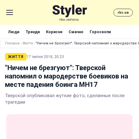
rbc.ua
Люди
Тренди
Корисне
Смачно
Гороскопи
Головна
›
Життя
›
"Ничем не брезгуют": Тверской напомнил о мародерстве
ЖИТТЯ
17 липня 2018, 20:23
"Ничем не брезгуют": Тверской
напомнил о мародерстве боевиков на
месте падения боинга MH17
Тверской опубликовал жуткие фото, сделанные после
трагедии