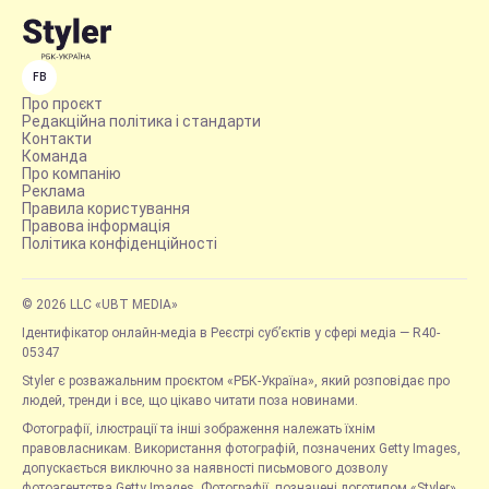
FB
Про проєкт
Редакційна політика і стандарти
Контакти
Команда
Про компанію
Реклама
Правила користування
Правова інформація
Політика конфіденційності
© 2026 LLC «UBT MEDIA»
Ідентифікатор онлайн-медіа в Реєстрі суб’єктів у сфері медіа — R40-
05347
Styler є розважальним проєктом «РБК-Україна», який розповідає про
людей, тренди і все, що цікаво читати поза новинами.
Фотографії, ілюстрації та інші зображення належать їхнім
правовласникам. Використання фотографій, позначених Getty Images,
допускається виключно за наявності письмового дозволу
фотоагентства Getty Images. Фотографії, позначені логотипом «Styler»