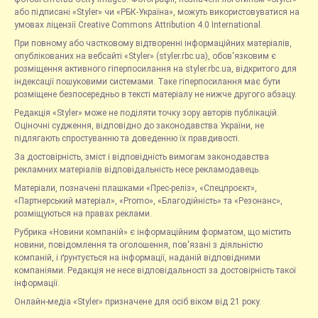
або підписані «Styler» чи «РБК-Україна», можуть використовуватися на
умовах ліцензії Creative Commons Attribution 4.0 International.
При повному або частковому відтворенні інформаційних матеріалів,
опублікованих на вебсайті «Styler» (styler.rbc.ua), обов'язковим є
розміщення активного гіперпосилання на styler.rbc.ua, відкритого для
індексації пошуковими системами. Таке гіперпосилання має бути
розміщене безпосередньо в тексті матеріалу не нижче другого абзацу.
Редакція «Styler» може не поділяти точку зору авторів публікацій.
Оціночні судження, відповідно до законодавства України, не
підлягають спростуванню та доведенню їх правдивості.
За достовірність, зміст і відповідність вимогам законодавства
рекламних матеріалів відповідальність несе рекламодавець.
Матеріали, позначені плашками «Прес-реліз», «Спецпроєкт»,
«Партнерський матеріал», «Promo», «Благодійність» та «Резонанс»,
розміщуються на правах реклами.
Рубрика «Новини компаній» є інформаційним форматом, що містить
новини, повідомлення та оголошення, пов'язані з діяльністю
компаній, і ґрунтується на інформації, наданій відповідними
компаніями. Редакція не несе відповідальності за достовірність такої
інформації.
Онлайн-медіа «Styler» призначене для осіб віком від 21 року.