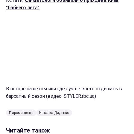
Кстати,
климатологи объявили о приходе в Киев
"бабьего лета"
.
В погоне за летом или где лучше всего отдыхать в
бархатный сезон (видео: STYLER.rbc.ua)
Гідрометцентр
Наталка Диденко
Читайте також