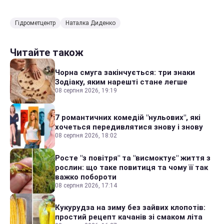
Гідрометцентр
Наталка Диденко
Читайте також
Чорна смуга закінчується: три знаки
Зодіаку, яким нарешті стане легше
08 серпня 2026, 19:19
7 романтичних комедій "нульових", які
хочеться передивлятися знову і знову
08 серпня 2026, 18:02
Росте "з повітря" та "висмоктує" життя з
рослин: що таке повитиця та чому її так
важко побороти
08 серпня 2026, 17:14
Кукурудза на зиму без зайвих клопотів:
простий рецепт качанів зі смаком літа