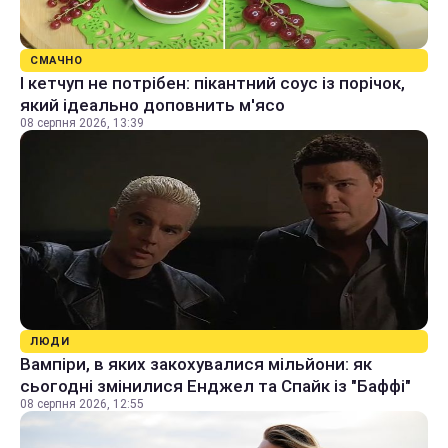
СМАЧНО
І кетчуп не потрібен: пікантний соус із порічок,
який ідеально доповнить м'ясо
08 серпня 2026, 13:39
ЛЮДИ
Вампіри, в яких закохувалися мільйони: як
сьогодні змінилися Енджел та Спайк із "Баффі"
08 серпня 2026, 12:55