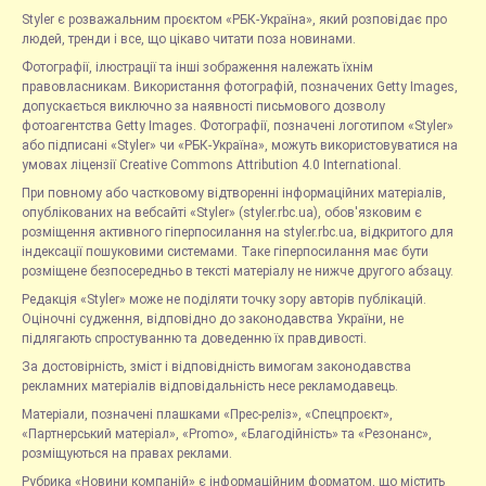
Styler є розважальним проєктом «РБК-Україна», який розповідає про
людей, тренди і все, що цікаво читати поза новинами.
Фотографії, ілюстрації та інші зображення належать їхнім
правовласникам. Використання фотографій, позначених Getty Images,
допускається виключно за наявності письмового дозволу
фотоагентства Getty Images. Фотографії, позначені логотипом «Styler»
або підписані «Styler» чи «РБК-Україна», можуть використовуватися на
умовах ліцензії Creative Commons Attribution 4.0 International.
При повному або частковому відтворенні інформаційних матеріалів,
опублікованих на вебсайті «Styler» (styler.rbc.ua), обов'язковим є
розміщення активного гіперпосилання на styler.rbc.ua, відкритого для
індексації пошуковими системами. Таке гіперпосилання має бути
розміщене безпосередньо в тексті матеріалу не нижче другого абзацу.
Редакція «Styler» може не поділяти точку зору авторів публікацій.
Оціночні судження, відповідно до законодавства України, не
підлягають спростуванню та доведенню їх правдивості.
За достовірність, зміст і відповідність вимогам законодавства
рекламних матеріалів відповідальність несе рекламодавець.
Матеріали, позначені плашками «Прес-реліз», «Спецпроєкт»,
«Партнерський матеріал», «Promo», «Благодійність» та «Резонанс»,
розміщуються на правах реклами.
Рубрика «Новини компаній» є інформаційним форматом, що містить