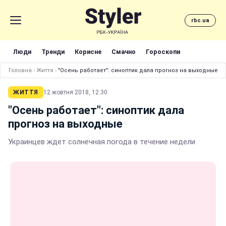
rbc.ua
Люди
Тренди
Корисне
Смачно
Гороскопи
Головна
›
Життя
›
"Осень работает": синоптик дала прогноз на выходные
ЖИТТЯ
12 жовтня 2018, 12:30
"Осень работает": синоптик дала
прогноз на выходные
Украинцев ждет солнечная погода в течение недели