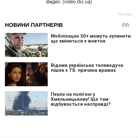
Видео
: (video.rbc.ua)