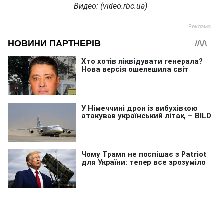
Видео: (
video.
rbc.
ua)