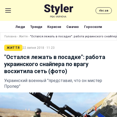
rbc.ua
Люди
Тренди
Корисне
Смачно
Гороскопи
Головна
›
Життя
›
"Остался лежать в посадке": работа украинского снайпера
ЖИТТЯ
22 липня 2018 · 11:23
"Остался лежать в посадке": работа
украинского снайпера по врагу
восхитила сеть (фото)
Украинский военный "представил, что он мистер
Пропер"