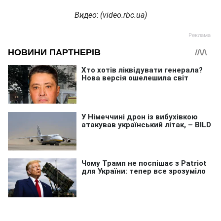
Видео
:
(
video.rbc.ua
)