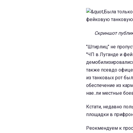
Скриншот публик
"Штирлиц" не пропус
"ЧП в Луганде и фей
демобилизировались 
также псевдо офицер
из танковых рот был
обеспечение из карм
нае..ли местные бое
Кстати, недавно пол
площадки в прифрон
Реокмендуем к прос