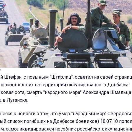
n
й Штефан, с позыным "Штирлиц", осветил на своей страни
 произошедших на территории оккупированного Донбасса:
ковая рота, смерть "народного мэра" Александра Шмальца
 в Луганске.
несся к новости о том, что умер "народный мэр" Свердловс
ый список погибших на Донбассе боевиков) 18.07.18 попо
, самоликвидировался пособник российско-оккупационны