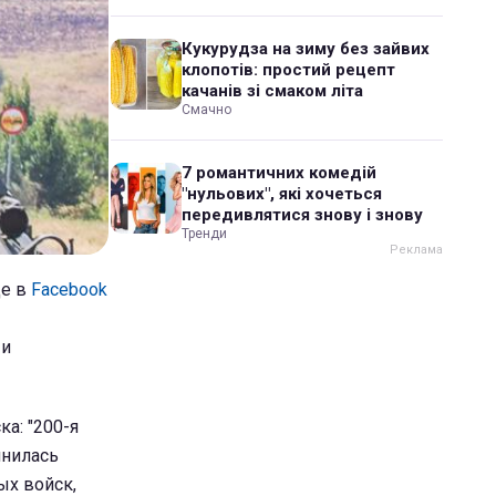
Кукурудза на зиму без зайвих
клопотів: простий рецепт
качанів зі смаком літа
Смачно
7 романтичних комедій
"нульових", які хочеться
передивлятися знову і знову
Тренди
це в
Facebook
 и
ка: "200-я
лнилась
х войск,