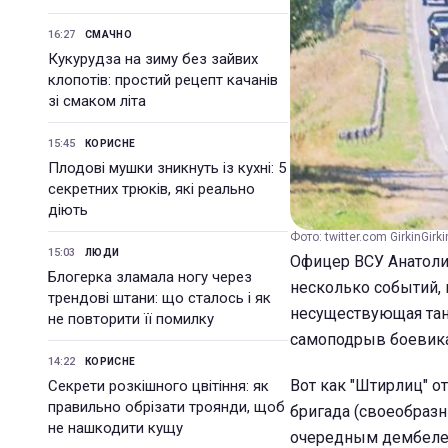
16:27
СМАЧНО
Кукурудза на зиму без зайвих
клопотів: простий рецепт качанів
зі смаком літа
15:45
КОРИСНЕ
Плодові мушки зникнуть із кухні: 5
секретних трюків, які реально
діють
Фото: twitter.com GirkinGirki
15:03
ЛЮДИ
Офицер ВСУ Анатоли
Блогерка зламала ногу через
несколько событий,
трендові штани: що сталось і як
несуществующая тан
не повторити її помилку
самоподрыв боевика
14:22
КОРИСНЕ
Вот как "Штирлиц" от
Секрети розкішного цвітіння: як
правильно обрізати троянди, щоб
бригада (своеобразн
не нашкодити кущу
очередным дембелем