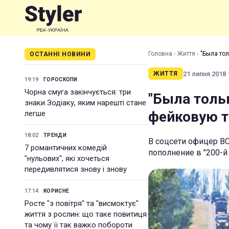
Головна
›
Життя
›
"Была тол
ОСТАННІ НОВИНИ
21 липня 2018 ·
ЖИТТЯ
19:19
ГОРОСКОПИ
Чорна смуга закінчується: три
"Была тольк
знаки Зодіаку, яким нарешті стане
фейковую т
легше
18:02
ТРЕНДИ
В соцсети офицер В
7 романтичних комедій
пополнение в "200-й
"нульових", які хочеться
передивлятися знову і знову
17:14
КОРИСНЕ
Росте "з повітря" та "висмоктує"
життя з рослин: що таке повитиця
та чому її так важко побороти