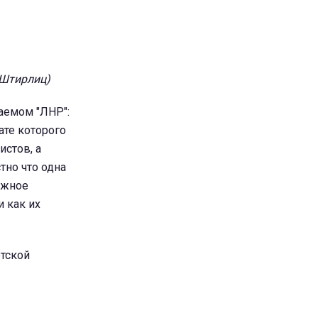
 Штирлиц)
аемом "ЛНР":
ате которого
истов, а
тно что одна
ежное
и как их
етской