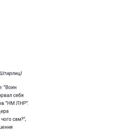
 Штирлиц)
: "Воин
орвал себя
ов "НМ ЛНР".
цера
чого сам?",
ішення