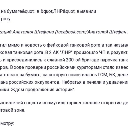
аций Анатолия Штефана (facebook.com/Анатолий Штефан
тил мимо и новость о фейковой танковой роте в так назыв
ковая танковая рота .В 2 АК "ЛНР" произошло ЧП в результ
и присоединились к славной 200-ой бригаде парочка танк
ов. В ходе проверки российскими кураторами стало извес
а только на бумаге, на которую списывалось ГСМ, БК, ден
ана российских оккупантов. Небратья в печали и удивлени
вики. Ждём продолжения истории".
ьзователей соцсети возмутило торжественное открытие д
товой зоне.
мотру: