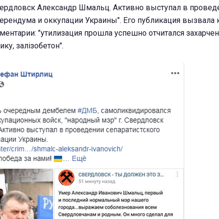
Свердловск Александр Шмальц. Активно выступал в провед
ерендума и оккупации Украины". Его публикация вызвала 
ментарии: "утилизация прошла успешно отчитался захарче
ку, залізобетон".