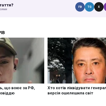
таття?
FB
TG
X
узями