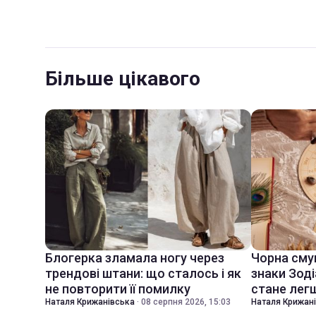
Більше цікавого
Блогерка зламала ногу через
Чорна смуг
трендові штани: що сталось і як
знаки Зоді
не повторити її помилку
стане лег
Наталя Крижанівська
·
08 серпня 2026, 15:03
Наталя Крижан