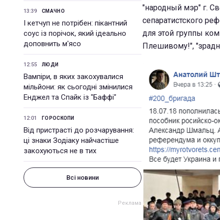
"народный мэр" г. 
13:39
СМАЧНО
сепаратистского реф
І кетчуп не потрібен: пікантний
для этой группы ком
соус із порічок, який ідеально
доповнить м'ясо
Плешивому!", "зрадни
12:55
ЛЮДИ
Вампіри, в яких закохувалися
мільйони: як сьогодні змінилися
Енджел та Спайк із "Баффі"
12:01
ГОРОСКОПИ
Від пристрасті до розчарування:
ці знаки Зодіаку найчастіше
закохуються не в тих
Всі новини