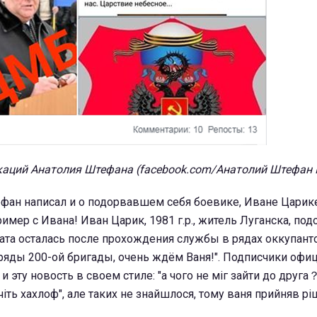
аций Анатолия Штефана (facebook.com/Анатолий Штефан
фан написал и о подорвавшем себя боевике, Иване Царике
имер с Ивана! Иван Царик, 1981 г.р., житель Луганска, под
ната осталась после прохождения службы в рядах оккупант
ряды 200-ой бригады, очень ждём Ваня!". Подписчики офи
эту новость в своем стиле: "а чого не міг зайти до друга？
чіть хахлоф", але таких не знайшлося, тому ваня прийняв р