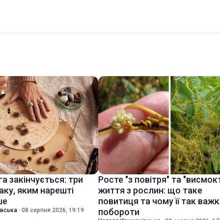
а закінчується: три
Росте "з повітря" та "висмок
аку, яким нарешті
життя з рослин: що таке
ше
повитиця та чому її так важ
івська
·
08 серпня 2026, 19:19
побороти