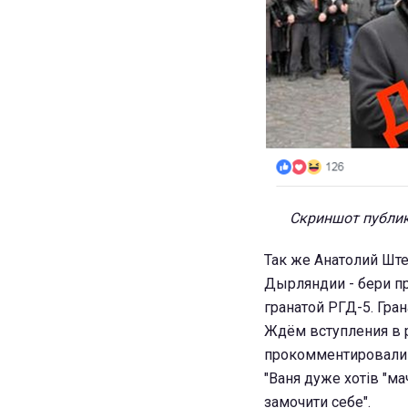
Скриншот публик
Так же Анатолий Ште
Дырляндии - бери пр
гранатой РГД-5. Гра
Ждём вступления в 
прокомментировали и 
"Ваня дуже хотів "ма
замочити себе".