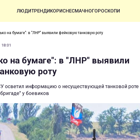
ЛЮДИ
ТРЕНДИ
КОРИСНЕ
СМАЧНО
ГОРОСКОПИ
ько на бумаге": в "ЛНР" выявили фейковую танковую роту
 18:01
о на бумаге": в "ЛНР" выявили
анковую роту
СУ осветил информацию о несуществующей танковой роте 
 бригаде" у боевиков