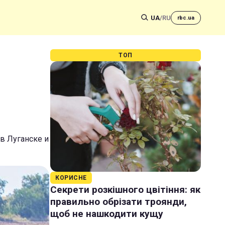
UA
/
RU
rbc.ua
ТОП
в Луганске и
КОРИСНЕ
Секрети розкішного цвітіння: як
правильно обрізати троянди,
щоб не нашкодити кущу