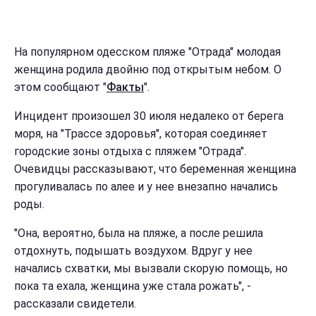
На популярном одесском пляже "Отрада" молодая
женщина родила двойню под открытым небом. О
этом сообщают "
Факты
".
Инцидент произошел 30 июля недалеко от берега
моря, на "Трассе здоровья", которая соединяет
городские зоны отдыха с пляжем "Отрада".
Очевидцы рассказывают, что беременная женщина
прогуливалась по алее и у нее внезапно начались
роды.
"Она, вероятно, была на пляже, а после решила
отдохнуть, подышать воздухом. Вдруг у нее
начались схватки, мы вызвали скорую помощь, но
пока та ехала, женщина уже стала рожать", -
рассказали свидетели.