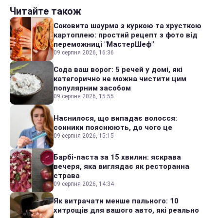
Читайте також
Соковита шаурма з куркою та хрусткою
картоплею: простий рецепт з фото від
переможниці "МастерШеф"
09 серпня 2026, 16:36
Сода ваш ворог: 5 речей у домі, які
категорично не можна чистити цим
популярним засобом
09 серпня 2026, 15:55
Наснилося, що випадає волосся:
сонники пояснюють, до чого це
09 серпня 2026, 15:15
Барбі-паста за 15 хвилин: яскрава
вечеря, яка виглядає як ресторанна
страва
09 серпня 2026, 14:34
Як витрачати менше пального: 10
хитрощів для вашого авто, які реально