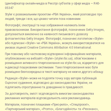
Ідентифікатор онлайн-медіа в Реєстрі суб’єктів у сфері медіа — R40-
05347
Styler є розважальним проєктом «РБК-Україна», який розповідає про
людей, тренди і все, що цікаво читати поза новинами.
Фотографії, ілюстрації та інші зображення належать їхнім
правовласникам. Використання фотографій, позначених Getty Images,
допускається виключно за наявності письмового дозволу
фотоагентства Getty Images. Фотографії, позначені логотипом «Styler»
або підписані «Styler» чи «РБК-Україна», можуть використовуватися на
умовах ліцензії Creative Commons Attribution 4.0 International.
При повному або частковому відтворенні інформаційних матеріалів,
опублікованих на вебсайті «Styler» (styler.rbc.ua), обов'язковим є
розміщення активного гіперпосилання на styler.rbc.ua, відкритого для
індексації пошуковими системами. Таке гіперпосилання має бути
розміщене безпосередньо в тексті матеріалу не нижче другого абзацу.
Редакція «Styler» може не поділяти точку зору авторів публікацій.
Оціночні судження, відповідно до законодавства України, не
підлягають спростуванню та доведенню їх правдивості.
За достовірність, зміст і відповідність вимогам законодавства
рекламних матеріалів відповідальність несе рекламодавець.
Матеріали, позначені плашками «Прес-реліз», «Спецпроєкт»,
«Партнерський матеріал», «Promo», «Благодійність» та «Резонанс»,