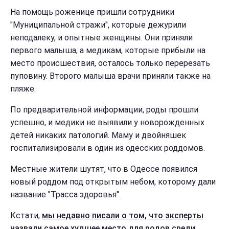
На помощь роженице пришли сотрудники
"Муниципальной стражи", которые дежурили
неподалеку, и опытные женщины. Они приняли
первого малыша, а медикам, которые прибыли на
место происшествия, осталось только перерезать
пуповину. Второго малыша врачи приняли также на
пляже.
По предварительной информации, роды прошли
успешно, и медики не выявили у новорожденных
детей никаких патологий. Маму и двойняшек
госпитализировали в один из одесских роддомов.
Местные жители шутят, что в Одессе появился
новый роддом под открытым небом, которому дали
название "Трасса здоровья".
Кстати,
мы недавно писали о том, что эксперты
назвали самое худшее место для родов среди