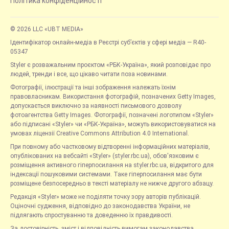
Політика конфіденційності
© 2026 LLC «UBT MEDIA»
Ідентифікатор онлайн-медіа в Реєстрі суб’єктів у сфері медіа — R40-
05347
Styler є розважальним проєктом «РБК-Україна», який розповідає про
людей, тренди і все, що цікаво читати поза новинами.
Фотографії, ілюстрації та інші зображення належать їхнім
правовласникам. Використання фотографій, позначених Getty Images,
допускається виключно за наявності письмового дозволу
фотоагентства Getty Images. Фотографії, позначені логотипом «Styler»
або підписані «Styler» чи «РБК-Україна», можуть використовуватися на
умовах ліцензії Creative Commons Attribution 4.0 International.
При повному або частковому відтворенні інформаційних матеріалів,
опублікованих на вебсайті «Styler» (styler.rbc.ua), обов'язковим є
розміщення активного гіперпосилання на styler.rbc.ua, відкритого для
індексації пошуковими системами. Таке гіперпосилання має бути
розміщене безпосередньо в тексті матеріалу не нижче другого абзацу.
Редакція «Styler» може не поділяти точку зору авторів публікацій.
Оціночні судження, відповідно до законодавства України, не
підлягають спростуванню та доведенню їх правдивості.
За достовірність, зміст і відповідність вимогам законодавства