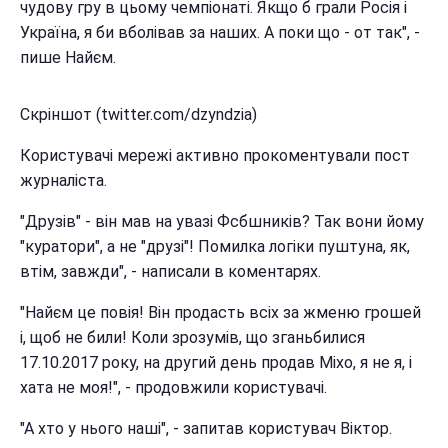
чудову гру в цьому чемпіонаті. Якщо б грали Росія і
Україна, я би вболівав за наших. А поки що - от так", -
пише Найєм.
Скріншот (twitter.com/dzyndzia)
Користувачі мережі активно прокоментували пост
журналіста.
"Друзів" - він мав на увазі Фсбшників? Так вони йому
"куратори", а не "друзі"! Помилка логіки пуштуна, як,
втім, завжди", - написали в коментарях.
"Найєм це повія! Він продасть всіх за жменю грошей
і, щоб не били! Коли зрозумів, що зганьбилися
17.10.2017 року, на другий день продав Міхо, я не я, і
хата не моя!", - продовжили користувачі.
"А хто у нього наші", - запитав користувач Віктор.