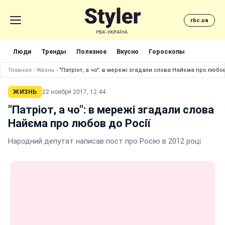
rbc.ua
Люди
Тренды
Полезное
Вкусно
Гороскопы
Главная
›
Жизнь
›
"Патріот, а чо": в мережі згадали слова Найєма про любов
ЖИЗНЬ
22 ноября 2017, 12:44
"Патріот, а чо": в мережі згадали слова
Найєма про любов до Росії
Народний депутат написав пост про Росію в 2012 році