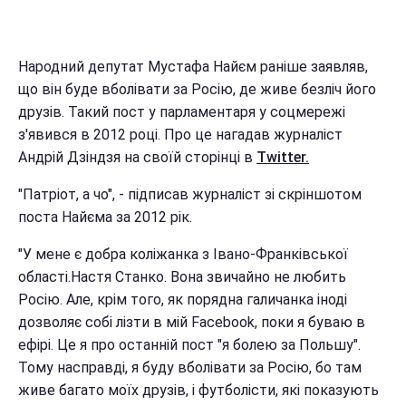
Народний депутат Мустафа Найєм раніше заявляв,
що він буде вболівати за Росію, де живе безліч його
друзів. Такий пост у парламентаря у соцмережі
з'явився в 2012 році. Про це нагадав журналіст
Андрій Дзіндзя на своїй сторінці в
Twitter.
"Патріот, а чо", - підписав журналіст зі скріншотом
поста Найєма за 2012 рік.
"У мене є добра коліжанка з Івано-Франківської
області.Настя Станко. Вона звичайно не любить
Росію. Але, крім того, як порядна галичанка іноді
дозволяє собі лізти в мій Facebook, поки я буваю в
ефірі. Це я про останній пост "я болею за Польшу".
Тому насправді, я буду вболівати за Росію, бо там
живе багато моїх друзів, і футболісти, які показують