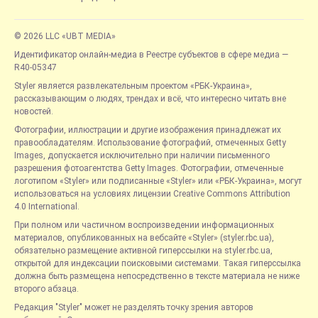
© 2026 LLC «UBT MEDIA»
Идентификатор онлайн-медиа в Реестре субъектов в сфере медиа —
R40-05347
Styler является развлекательным проектом «РБК-Украина»,
рассказывающим о людях, трендах и всё, что интересно читать вне
новостей.
Фотографии, иллюстрации и другие изображения принадлежат их
правообладателям. Использование фотографий, отмеченных Getty
Images, допускается исключительно при наличии письменного
разрешения фотоагентства Getty Images. Фотографии, отмеченные
логотипом «Styler» или подписанные «Styler» или «РБК-Украина», могут
использоваться на условиях лицензии Creative Commons Attribution
4.0 International.
При полном или частичном воспроизведении информационных
материалов, опубликованных на вебсайте «Styler» (styler.rbc.ua),
обязательно размещение активной гиперссылки на styler.rbc.ua,
открытой для индексации поисковыми системами. Такая гиперссылка
должна быть размещена непосредственно в тексте материала не ниже
второго абзаца.
Редакция "Styler" может не разделять точку зрения авторов