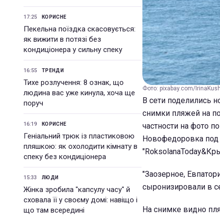
17:25
КОРИСНЕ
Пекельна поїздка скасовується:
як вижити в потязі без
кондиціонера у сильну спеку
16:55
ТРЕНДИ
Тихе розлучення: 8 ознак, що
Фото: pixabay.com/IrinaKus
людина вас уже кинула, хоча ще
В сети поделились 
поруч
снимки пляжей на по
16:19
КОРИСНЕ
частности на фото п
Геніальний трюк із пластиковою
Новофедоровка под 
пляшкою: як охолодити кімнату в
"RoksolanaToday&Кр
спеку без кондиціонера
"Заозерное, Евпатор
15:33
ЛЮДИ
сыронизировали в се
Жінка зробила "капсулу часу" й
сховала її у своєму домі: навіщо і
На снимке видно пл
що там всередині