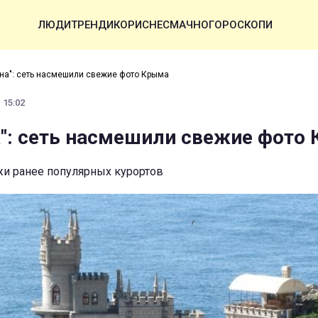
ЛЮДИ
ТРЕНДИ
КОРИСНЕ
СМАЧНО
ГОРОСКОПИ
она": сеть насмешили свежие фото Крыма
 15:02
а": сеть насмешили свежие фото
жи ранее популярных курортов