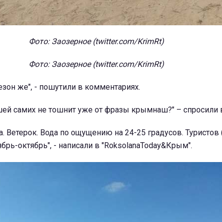
Фото: Заозерное (twitter.com/KrimRt)
Фото: Заозерное (twitter.com/KrimRt)
езон же", - пошутили в комментариях.
ей самих не тошнит уже от фразы крымнаш?" – спросили в
. Ветерок. Вода по ощущению на 24-25 градусов. Туристов 
брь-октябрь", - написали в "RoksolanaToday&Крым".