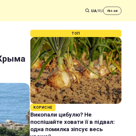
UA
/
RU
rbc.ua
ТОП
 Крыма
КОРИСНЕ
Викопали цибулю? Не
поспішайте ховати її в підвал:
одна помилка зіпсує весь