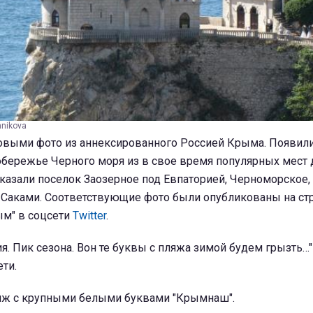
hnikova
новыми фото из аннексированного Россией Крыма. Появил
бережье Черного моря из в свое время популярных мест д
оказали поселок Заозерное под Евпаторией, Черноморское,
Саками. Соответствующие фото были опубликованы на ст
ым" в соцсети
Twitter
.
ия. Пик сезона. Вон те буквы с пляжа зимой будем грызть…"
ти.
яж с крупными белыми буквами "Крымнаш".