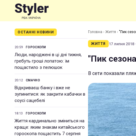
Головна
›
Життя
›
"Пик сез
ОСТАННІ НОВИНИ
17 липня 2018 ·
ЖИТТЯ
20:59
ГОРОСКОПИ
Люди, народжені в ці дні тижня,
"Пик сезон
гребуть гроші лопатою: їм
пощастило з пелюшок
В сети показали пля
20:12
СМАЧНО
Відкриваєш банку і вже не
зупинитися: як закрити кабачки в
соусі сацебелі
18:13
ГОРОСКОПИ
Життя кардинально зміниться на
краще: яким знакам китайського
гороскопа пощастить 7 серпня