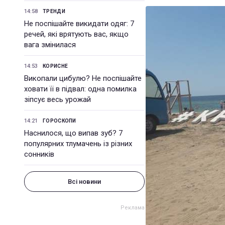
14:58
ТРЕНДИ
Не поспішайте викидати одяг: 7
речей, які врятують вас, якщо
вага змінилася
14:53
КОРИСНЕ
Викопали цибулю? Не поспішайте
ховати її в підвал: одна помилка
зіпсує весь урожай
14:21
ГОРОСКОПИ
Наснилося, що випав зуб? 7
популярних тлумачень із різних
сонників
Всі новини