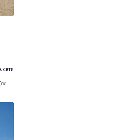
 сети.
(по