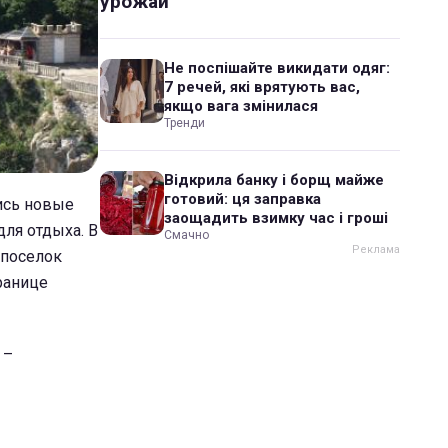
урожай
Не поспішайте викидати одяг:
7 речей, які врятують вас,
якщо вага змінилася
Тренди
Відкрила банку і борщ майже
готовий: ця заправка
ись новые
заощадить взимку час і гроші
ля отдыха. В
Смачно
 поселок
ранице
 –