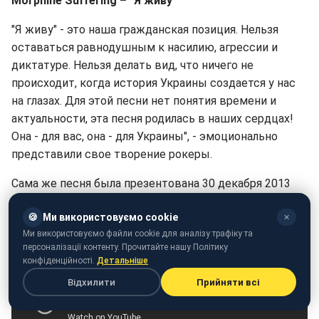
Morphine Suffering – "Я живу"
"Я живу" - это наша гражданская позиция. Нельзя
оставаться равнодушным к насилию, агрессии и
диктатуре. Нельзя делать вид, что ничего не
происходит, когда история Украины создается у нас
на глазах. Для этой песни нет понятия времени и
актуальности, эта песня родилась в наших сердцах!
Она - для вас, она - для Украины", - эмоционально
представили свое творение рокеры.
Сама же песня была презентована 30 декабря 2013
года.
🍪
Ми використовуємо cookie
✕
Ми використовуємо файли cookie для аналізу трафіку та
персоналізації контенту. Прочитайте нашу Політику
конфіденційності.
Детальніше
Відхилити
Прийняти всі