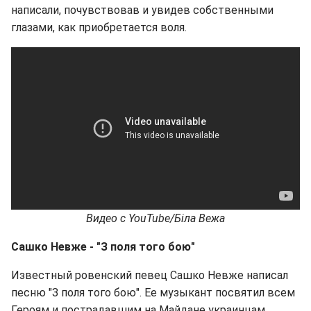
написали, почувствовав и увидев собственными
глазами, как приобретается воля.
Видео с YouTube/Біла Вежа
Сашко Невже - "З поля того бою"
Известный ровенский певец Сашко Невже написал
песню "З поля того бою". Ее музыкант посвятил всем
Героям и пострадавшим на Майдане украинцам.