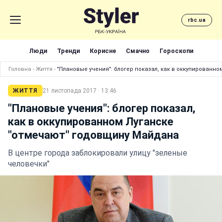
rbc.ua
Люди
Тренди
Корисне
Смачно
Гороскопи
Головна
›
Життя
›
"Плановые учения": блогер показал, как в оккупированн
ЖИТТЯ
21 листопада 2017 · 13:46
"Плановые учения": блогер показал,
как в оккупированном Луганске
"отмечают" годовщину Майдана
В центре города заблокировали улицу "зеленые
человечки"