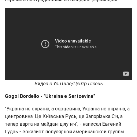
Видео с YouTube/Центр Пісень
Gogol Bordello - "Ukraina e Sertzevina"
"Україна не окраїна, а серцевина, Україна не окраїна, а
центровина. Це Київська Русь, це Запорізька Січ, а
тепер варта на майдані цілу ніч", - написал Евгений
Гудзь - вокалист популярной американской группы