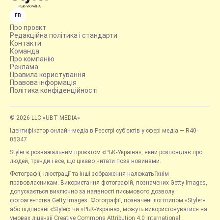
FB
Про проєкт
Редакційна політика і стандарти
Контакти
Команда
Про компанію
Реклама
Правила користування
Правова інформація
Політика конфіденційності
© 2026 LLC «UBT MEDIA»
Ідентифікатор онлайн-медіа в Реєстрі суб’єктів у сфері медіа — R40-
05347
Styler є розважальним проєктом «РБК-Україна», який розповідає про
людей, тренди і все, що цікаво читати поза новинами.
Фотографії, ілюстрації та інші зображення належать їхнім
правовласникам. Використання фотографій, позначених Getty Images,
допускається виключно за наявності письмового дозволу
фотоагентства Getty Images. Фотографії, позначені логотипом «Styler»
або підписані «Styler» чи «РБК-Україна», можуть використовуватися на
умовах ліцензії Creative Commons Attribution 4.0 International.