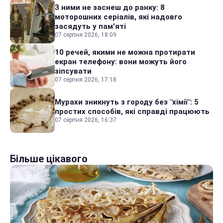
З ними не заснеш до ранку: 8
моторошних серіалів, які надовго
засядуть у пам'яті
07 серпня 2026, 18:09
10 речей, якими не можна протирати
екран телефону: вони можуть його
зіпсувати
07 серпня 2026, 17:18
Мурахи зникнуть з городу без "хімії": 5
простих способів, які справді працюють
07 серпня 2026, 16:37
Більше цікавого