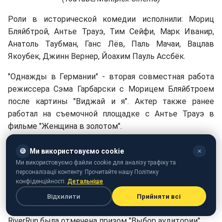
Роли в исторической комедии исполнили: Мориц
Бляйбтрой, Антье Трауэ, Тим Сейфи, Марк Иванир,
Анатоль Таубман, Ганс Лёв, Паль Мачаи, Вацлав
Якоубек, Джинн Вернер, Йоахим Пауль Ассбёк.
"Однажды в Германии" - вторая совместная работа
режиссера Сэма Гарбарски с Морицем Бляйбтроем
после картины "Виджай и я". Актер также ранее
работал на съемочной площадке с Антье Трауэ в
фильме "Женщина в золотом".
Съемки ретро-комедии проходили в Германии,
🍪
Ми використовуємо cookie
✕
Люксембурге и Бельгии. Премьера "Однажды в
Ми використовуємо файли cookie для аналізу трафіку та
Германии" состоялась в 2017 году на Международном
персоналізації контенту. Прочитайте нашу Політику
конфіденційності.
Детальніше
кинофестивале Berlinale. Лента завоевала награды на
Норвежском международном фестивале в категории
Відхилити
Прийняти всі
"Приз зрителей за лучший фильм", и на фестивале
RiverRun была отмечена призом "Выбор аудитории".