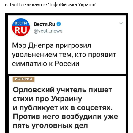
в Twitter-аккаунте "ІнфоВійська України".