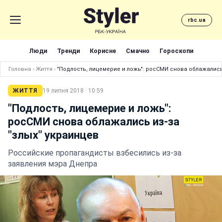
rbc.ua
Люди
Тренди
Корисне
Смачно
Гороскопи
Головна
›
Життя
›
"Подлость, лицемерие и ложь": росСМИ снова облажались 
ЖИТТЯ
19 липня 2018 · 10:59
"Подлость, лицемерие и ложь":
росСМИ снова облажались из-за
"злых" украинцев
Российские пропагандисты взбесились из-за
заявления мэра Днепра