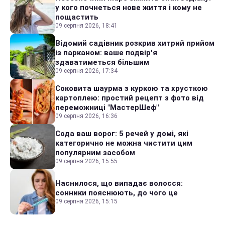
у кого почнеться нове життя і кому не
пощастить
09 серпня 2026, 18:41
Відомий садівник розкрив хитрий прийом
із парканом: ваше подвір'я
здаватиметься більшим
09 серпня 2026, 17:34
Соковита шаурма з куркою та хрусткою
картоплею: простий рецепт з фото від
переможниці "МастерШеф"
09 серпня 2026, 16:36
Сода ваш ворог: 5 речей у домі, які
категорично не можна чистити цим
популярним засобом
09 серпня 2026, 15:55
Наснилося, що випадає волосся:
сонники пояснюють, до чого це
09 серпня 2026, 15:15