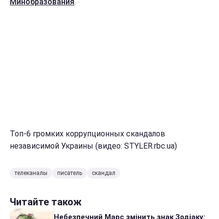
Минобразования
.
Топ-6 громких коррупционных скандалов
независимой Украины (видео: STYLER.rbc.ua)
телеканалы
писатель
скандал
Читайте також
Небезпечний Марс змінить знак Зодіаку: