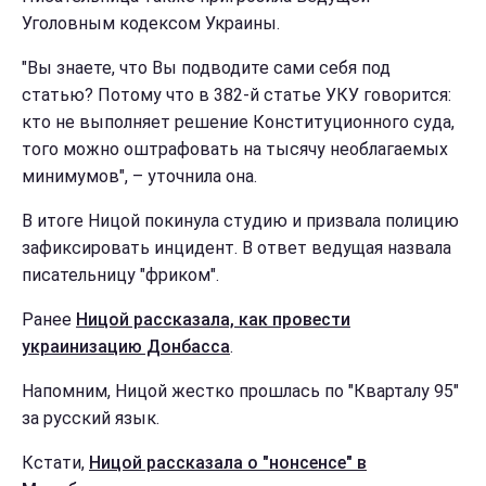
Уголовным кодексом Украины.
"Вы знаете, что Вы подводите сами себя под
статью? Потому что в 382-й статье УКУ говорится:
кто не выполняет решение Конституционного суда,
того можно оштрафовать на тысячу необлагаемых
минимумов", – уточнила она.
В итоге Ницой покинула студию и призвала полицию
зафиксировать инцидент. В ответ ведущая назвала
писательницу "фриком".
Ранее
Ницой рассказала, как провести
украинизацию Донбасса
.
Напомним, Ницой жестко прошлась по "Кварталу 95"
за русский язык.
Кстати,
Ницой рассказала о "нонсенсе" в