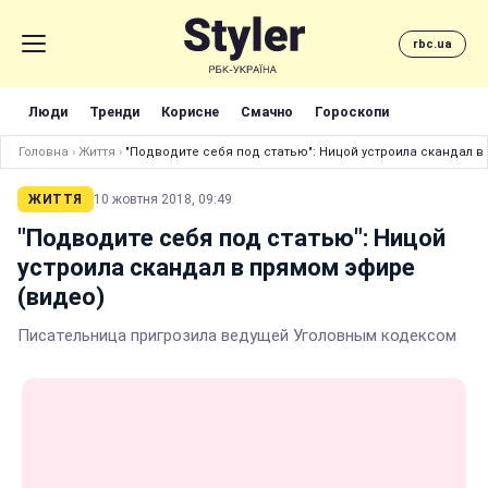
rbc.ua
Люди
Тренди
Корисне
Смачно
Гороскопи
Головна
›
Життя
›
"Подводите себя под статью": Ницой устроила скандал в
ЖИТТЯ
10 жовтня 2018, 09:49
"Подводите себя под статью": Ницой
устроила скандал в прямом эфире
(видео)
Писательница пригрозила ведущей Уголовным кодексом