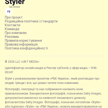
FB
Про проєкт
Редакційна політика і стандарти
Контакти
Команда
Про компанію
Реклама
Правила користування
Правова інформація
Політика конфіденційності
© 2026 LLC «UBT MEDIA»
Ідентифікатор онлайн-медіа в Реєстрі суб’єктів у сфері медіа — R40-
05347
Styler є розважальним проєктом «РБК-Україна», який розповідає про
людей, тренди і все, що цікаво читати поза новинами.
Фотографії, ілюстрації та інші зображення належать їхнім
правовласникам. Використання фотографій, позначених Getty Images,
допускається виключно за наявності письмового дозволу
фотоагентства Getty Images. Фотографії, позначені логотипом «Styler»
або підписані «Styler» чи «РБК-Україна», можуть використовуватися на