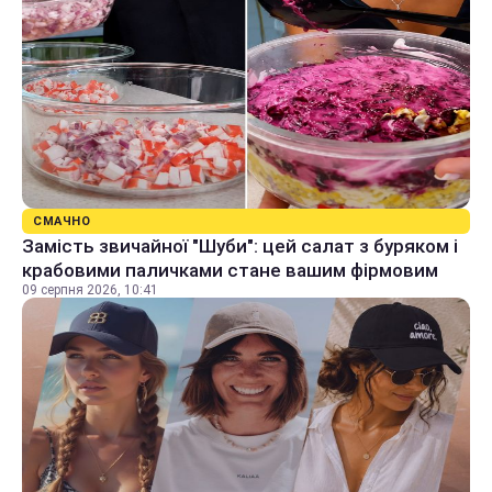
СМАЧНО
Замість звичайної "Шуби": цей салат з буряком і
крабовими паличками стане вашим фірмовим
09 серпня 2026, 10:41