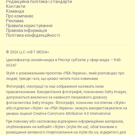
Редакційна політика і стандарти
Контакти
Команда
Про компанію
Реклама
Правила користування
Правова інформація
Політика конфіденційності
© 2026 LLC «UBT MEDIA»
Ідентифікатор онлайн-медіа в Реєстрі суб’єктів у сфері медіа — R40-
05347
Styler є розважальним проєктом «РБК-Україна», який розповідає про
людей, тренди і все, що цікаво читати поза новинами.
Фотографії, ілюстрації та інші зображення належать їхнім
правовласникам. Використання фотографій, позначених Getty Images,
допускається виключно за наявності письмового дозволу
фотоагентства Getty Images. Фотографії, позначені логотипом «Styler»
або підписані «Styler» чи «РБК-Україна», можуть використовуватися на
умовах ліцензії Creative Commons Attribution 4.0 International.
При повному або частковому відтворенні інформаційних матеріалів,
опублікованих на вебсайті «Styler» (styler.rbc.ua), обов'язковим є
розміщення активного гіперпосилання на styler.rbc.ua, відкритого для