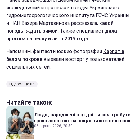
исследований и прогнозов погоды Украинского
гидрометеорологического института ГСЧС Украины
и НАН Вазира Мартазинова рассказала,
какой
погоды ждать зимой
. Также специалист
дала
прогноз на весну и лето 2019 года
.
Напомним, фантастические фотографии
Карпат в
белом покрове
вызвали восторг у пользователей
социальных сетей.
Гідрометцентр
Читайте також
Люди, народжені в ці дні тижня, гребуть
гроші лопатою: їм пощастило з пелюшок
06 серпня 2026, 20:59