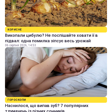
КОРИСНЕ
Викопали цибулю? Не поспішайте ховати її в
підвал: одна помилка зіпсує весь урожай
06 серпня 2026, 14:53
ГОРОСКОПИ
Наснилося, що випав зуб? 7 популярних
тлумачень із різних сонників