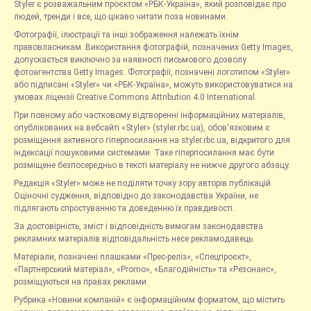
Styler є розважальним проєктом «РБК-Україна», який розповідає про
людей, тренди і все, що цікаво читати поза новинами.
Фотографії, ілюстрації та інші зображення належать їхнім
правовласникам. Використання фотографій, позначених Getty Images,
допускається виключно за наявності письмового дозволу
фотоагентства Getty Images. Фотографії, позначені логотипом «Styler»
або підписані «Styler» чи «РБК-Україна», можуть використовуватися на
умовах ліцензії Creative Commons Attribution 4.0 International.
При повному або частковому відтворенні інформаційних матеріалів,
опублікованих на вебсайті «Styler» (styler.rbc.ua), обов'язковим є
розміщення активного гіперпосилання на styler.rbc.ua, відкритого для
індексації пошуковими системами. Таке гіперпосилання має бути
розміщене безпосередньо в тексті матеріалу не нижче другого абзацу.
Редакція «Styler» може не поділяти точку зору авторів публікацій.
Оціночні судження, відповідно до законодавства України, не
підлягають спростуванню та доведенню їх правдивості.
За достовірність, зміст і відповідність вимогам законодавства
рекламних матеріалів відповідальність несе рекламодавець.
Матеріали, позначені плашками «Прес-реліз», «Спецпроєкт»,
«Партнерський матеріал», «Promo», «Благодійність» та «Резонанс»,
розміщуються на правах реклами.
Рубрика «Новини компаній» є інформаційним форматом, що містить