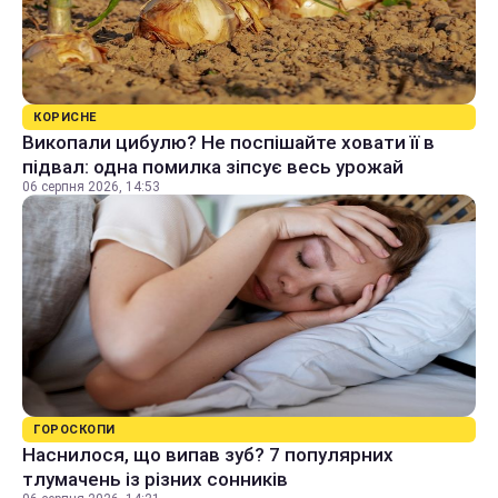
КОРИСНЕ
Викопали цибулю? Не поспішайте ховати її в
підвал: одна помилка зіпсує весь урожай
06 серпня 2026, 14:53
ГОРОСКОПИ
Наснилося, що випав зуб? 7 популярних
тлумачень із різних сонників