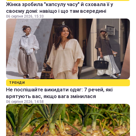
Жінка зробила "капсулу часу" й сховала її у
своєму домі: навіщо і що там всередині
06 серпня 2026, 15:33
ТРЕНДИ
Не поспішайте викидати одяг: 7 речей, які
врятують вас, якщо вага змінилася
06 серпня 2026, 14:58