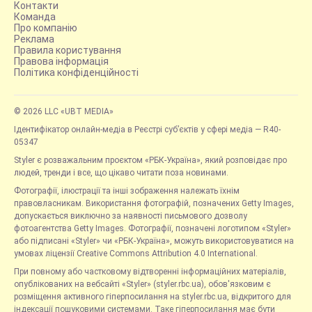
Контакти
Команда
Про компанію
Реклама
Правила користування
Правова інформація
Політика конфіденційності
© 2026 LLC «UBT MEDIA»
Ідентифікатор онлайн-медіа в Реєстрі суб’єктів у сфері медіа — R40-
05347
Styler є розважальним проєктом «РБК-Україна», який розповідає про
людей, тренди і все, що цікаво читати поза новинами.
Фотографії, ілюстрації та інші зображення належать їхнім
правовласникам. Використання фотографій, позначених Getty Images,
допускається виключно за наявності письмового дозволу
фотоагентства Getty Images. Фотографії, позначені логотипом «Styler»
або підписані «Styler» чи «РБК-Україна», можуть використовуватися на
умовах ліцензії Creative Commons Attribution 4.0 International.
При повному або частковому відтворенні інформаційних матеріалів,
опублікованих на вебсайті «Styler» (styler.rbc.ua), обов'язковим є
розміщення активного гіперпосилання на styler.rbc.ua, відкритого для
індексації пошуковими системами. Таке гіперпосилання має бути