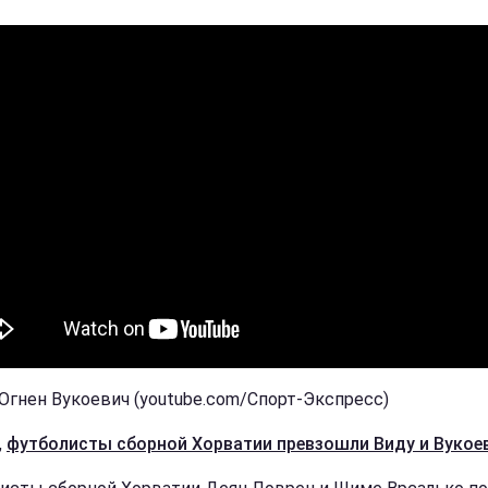
 Огнен Вукоевич (youtube.com/Спорт-Экспресс)
,
футболисты сборной Хорватии превзошли Виду и Вукое