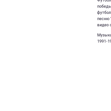
Футбол
победы
футбол
песню 
Музыка
1991-1