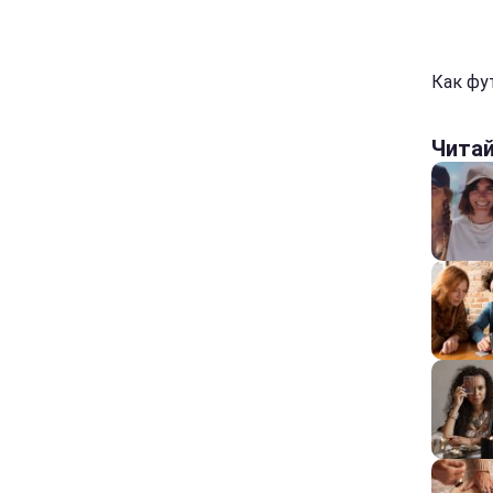
Как фу
Чита