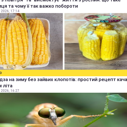
ця та чому її так важко побороти
 2026, 17:14
О
дза на зиму без зайвих клопотів: простий рецепт качан
 літа
 2026, 16:27