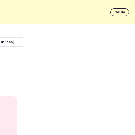
rbc.ua
 (видео)