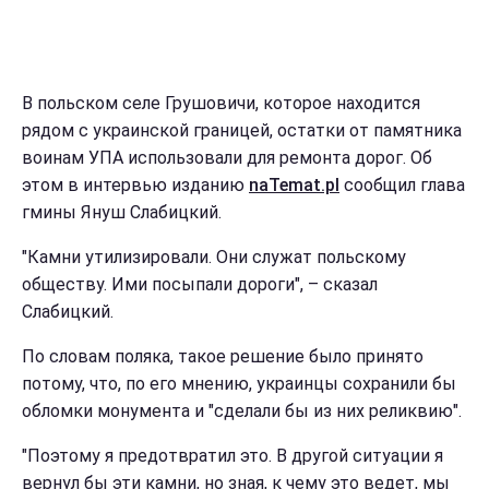
В польском селе Грушовичи, которое находится
рядом с украинской границей, остатки от памятника
воинам УПА использовали для ремонта дорог. Об
этом в интервью изданию
naTemat.pl
сообщил глава
гмины Януш Слабицкий.
"Камни утилизировали. Они служат польскому
обществу. Ими посыпали дороги", – сказал
Слабицкий.
По словам поляка, такое решение было принято
потому, что, по его мнению, украинцы сохранили бы
обломки монумента и "сделали бы из них реликвию".
"Поэтому я предотвратил это. В другой ситуации я
вернул бы эти камни, но зная, к чему это ведет, мы