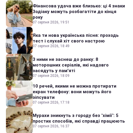
Фінансова удача вже близько: ці 4 знаки
Зодіаку можуть розбагатіти до кінця
року
07 серпня 2026, 19:51
Яка ти нова українська пісня: проходь
тест і слухай хіт свого настрою
07 серпня 2026, 18:49
З ними не заснеш до ранку: 8
моторошних серіалів, які надовго
засядуть у пам'яті
07 серпня 2026, 18:09
10 речей, якими не можна протирати
екран телефону: вони можуть його
зіпсувати
07 серпня 2026, 17:18
Мурахи зникнуть з городу без "хімії": 5
простих способів, які справді працюють
07 серпня 2026, 16:37