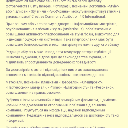
допускається виключно за наявності письмового дозволу
фотоагентства Getty Images. Фотографії, позначені логотипом «Styler»
або підписані «Styler» чи «РБК-Україна», можуть використовуватися на
умовах ліцензії Creative Commons Attribution 4.0 International.
При повному або частковому відтворенні інформаційних матеріалів,
опублікованих на вебсайті «Styler» (styler.rbc.ua), обов'язковим є
розміщення активного гіперпосилання на styler.rbc.ua, відкритого для
індексації пошуковими системами. Таке гіперпосилання має бути
розміщене безпосередньо в тексті матеріалу не нижче другого абзацу.
Редакція «Styler» може не поділяти точку зору авторів публікацій.
Оціночні судження, відповідно до законодавства України, не
підлягають спростуванню та доведенню їх правдивості.
За достовірність, зміст і відповідність вимогам законодавства
рекламних матеріалів відповідальність несе рекламодавець.
Матеріали, позначені плашками «Прес-реліз», «Спецпроєкт»,
«Партнерський матеріал», «Promo», «Благодійність» та «Резонанс»,
розміщуються на правах реклами.
Рубрика «Новини компаній» є інформаційним форматом, що містить
новини, повідомлення та оголошення, пов'язані з діяльністю
компаній, і ґрунтується на інформації, наданій відповідними
компаніями. Редакція не несе відповідальності за достовірність такої
інформації.