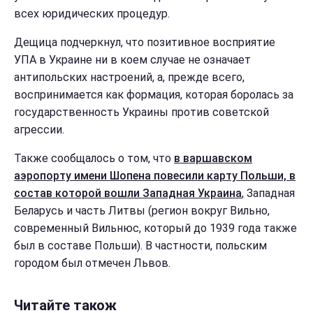
всех юридических процедур.
Дещица подчеркнул, что позитивное восприятие
УПА в Украине ни в коем случае не означает
антипольских настроений, а, прежде всего,
воспринимается как формация, которая боролась за
государственность Украины против советской
агрессии.
Также сообщалось о том, что
в варшавском
аэропорту имени Шопена повесили карту Польши, в
состав которой вошли Западная Украина
, Западная
Беларусь и часть Литвы (регион вокруг Вильно,
современный Вильнюс, который до 1939 года также
был в составе Польши). В частности, польским
городом был отмечен Львов.
Читайте також