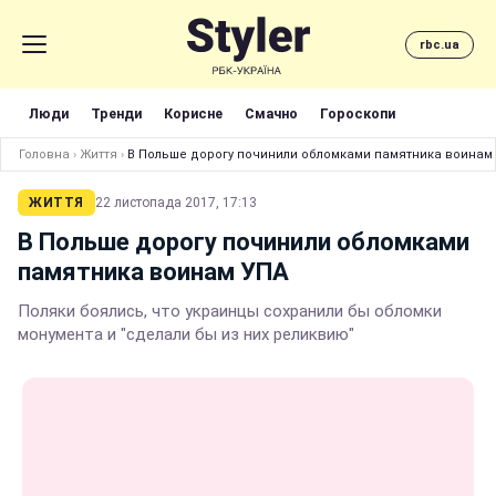
rbc.ua
Люди
Тренди
Корисне
Смачно
Гороскопи
Головна
›
Життя
›
В Польше дорогу починили обломками памятника воинам
ЖИТТЯ
22 листопада 2017, 17:13
В Польше дорогу починили обломками
памятника воинам УПА
Поляки боялись, что украинцы сохранили бы обломки
монумента и "сделали бы из них реликвию"