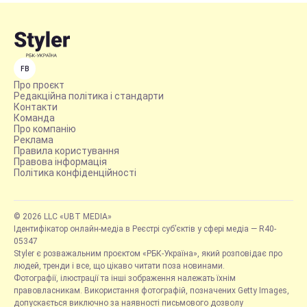
FB
Про проєкт
Редакційна політика і стандарти
Контакти
Команда
Про компанію
Реклама
Правила користування
Правова інформація
Політика конфіденційності
© 2026 LLC «UBT MEDIA»
Ідентифікатор онлайн-медіа в Реєстрі суб’єктів у сфері медіа — R40-
05347
Styler є розважальним проєктом «РБК-Україна», який розповідає про
людей, тренди і все, що цікаво читати поза новинами.
Фотографії, ілюстрації та інші зображення належать їхнім
правовласникам. Використання фотографій, позначених Getty Images,
допускається виключно за наявності письмового дозволу