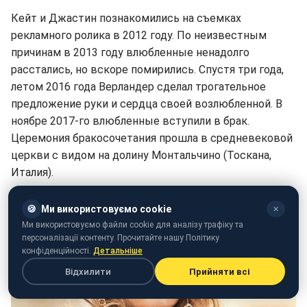
Кейт и Джастин познакомились на съемках
рекламного ролика в 2012 году. По неизвестным
причинам в 2013 году влюбленные ненадолго
расстались, но вскоре помирились. Спустя три года,
летом 2016 года Верландер сделал трогательное
предложение руки и сердца своей возлюбленной. В
ноябре 2017-го влюбленные вступили в брак.
Церемония бракосочетания прошла в средневековой
церкви с видом на долину Монтальчино (Тоскана,
Италия).
🍪
Ми використовуємо cookie
✕
Ми використовуємо файли cookie для аналізу трафіку та
персоналізації контенту. Прочитайте нашу Політику
конфіденційності.
Детальніше
Відхилити
Прийняти всі