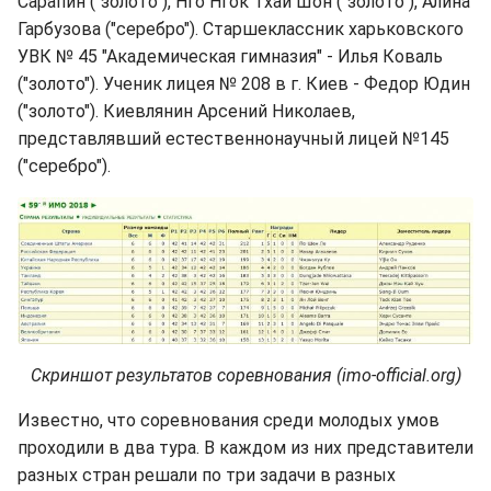
Сарапин ("золото"), Нго Нгок Тхай Шон ("золото"), Алина
Гарбузова ("серебро"). Старшеклассник харьковского
УВК № 45 "Академическая гимназия" - Илья Коваль
("золото"). Ученик лицея № 208 в г. Киев - Федор Юдин
("золото"). Киевлянин Арсений Николаев,
представлявший естественнонаучный лицей №145
("серебро").
Скриншот результатов соревнования (imo-official.org)
Известно, что соревнования среди молодых умов
проходили в два тура. В каждом из них представители
разных стран решали по три задачи в разных