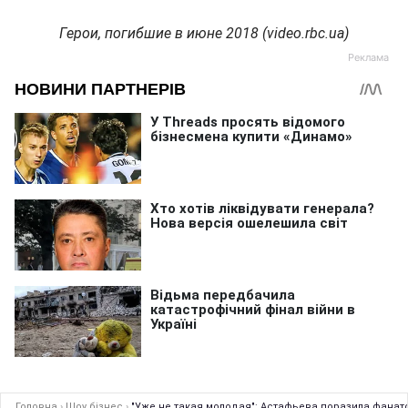
Герои, погибшие в июне 2018 (video.rbc.ua)
Головна
›
Шоу бізнес
›
"Уже не такая молодая": Астафьева поразила фана