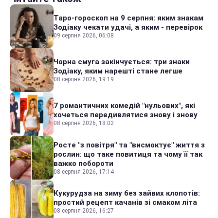
Таро-гороскоп на 9 серпня: яким знакам
Зодіаку чекати удачі, а яким - перевірок
09 серпня 2026, 06:08
Чорна смуга закінчується: три знаки
Зодіаку, яким нарешті стане легше
08 серпня 2026, 19:19
7 романтичних комедій "нульових", які
хочеться передивлятися знову і знову
08 серпня 2026, 18:02
Росте "з повітря" та "висмоктує" життя з
рослин: що таке повитиця та чому її так
важко побороти
08 серпня 2026, 17:14
Кукурудза на зиму без зайвих клопотів:
простий рецепт качанів зі смаком літа
08 серпня 2026, 16:27