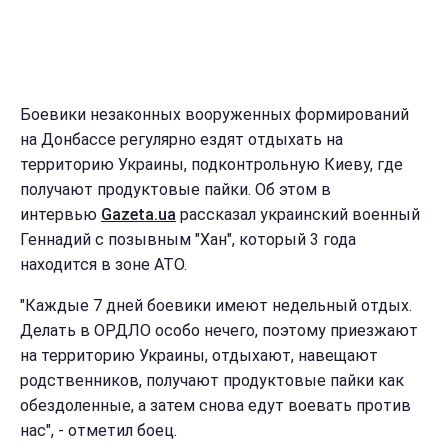
Боевики незаконных вооруженных формирований
на Донбассе регулярно ездят отдыхать на
территорию Украины, подконтрольную Киеву, где
получают продуктовые пайки. Об этом в
интервью
Gazeta.ua
рассказал украинский военный
Геннадий с позывным "Хан", который 3 года
находится в зоне АТО.
"Каждые 7 дней боевики имеют недельный отдых.
Делать в ОРДЛО особо нечего, поэтому приезжают
на территорию Украины, отдыхают, навещают
родственников, получают продуктовые пайки как
обездоленные, а затем снова едут воевать против
нас", - отметил боец.