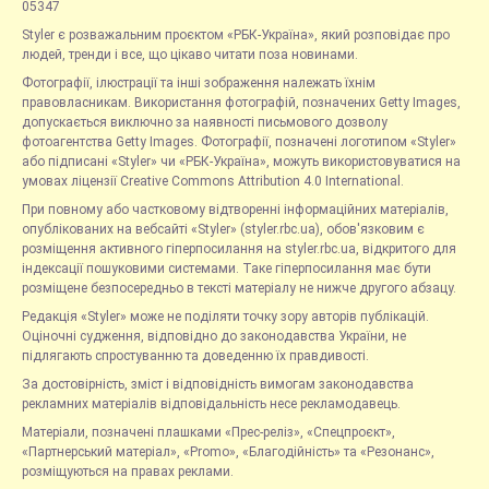
05347
Styler є розважальним проєктом «РБК-Україна», який розповідає про
людей, тренди і все, що цікаво читати поза новинами.
Фотографії, ілюстрації та інші зображення належать їхнім
правовласникам. Використання фотографій, позначених Getty Images,
допускається виключно за наявності письмового дозволу
фотоагентства Getty Images. Фотографії, позначені логотипом «Styler»
або підписані «Styler» чи «РБК-Україна», можуть використовуватися на
умовах ліцензії Creative Commons Attribution 4.0 International.
При повному або частковому відтворенні інформаційних матеріалів,
опублікованих на вебсайті «Styler» (styler.rbc.ua), обов'язковим є
розміщення активного гіперпосилання на styler.rbc.ua, відкритого для
індексації пошуковими системами. Таке гіперпосилання має бути
розміщене безпосередньо в тексті матеріалу не нижче другого абзацу.
Редакція «Styler» може не поділяти точку зору авторів публікацій.
Оціночні судження, відповідно до законодавства України, не
підлягають спростуванню та доведенню їх правдивості.
За достовірність, зміст і відповідність вимогам законодавства
рекламних матеріалів відповідальність несе рекламодавець.
Матеріали, позначені плашками «Прес-реліз», «Спецпроєкт»,
«Партнерський матеріал», «Promo», «Благодійність» та «Резонанс»,
розміщуються на правах реклами.