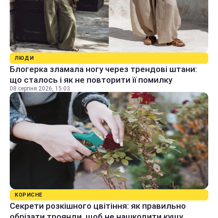
ЛЮДИ
Блогерка зламала ногу через трендові штани:
що сталось і як не повторити її помилку
08 серпня 2026, 15:03
КОРИСНЕ
Секрети розкішного цвітіння: як правильно
обрізати троянди, щоб не нашкодити кущу