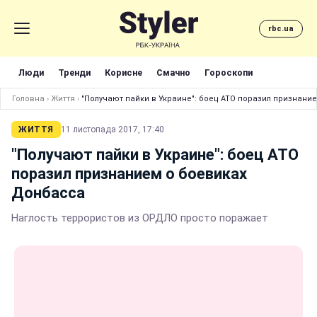
rbc.ua
Люди
Тренди
Корисне
Смачно
Гороскопи
Головна
›
Життя
›
"Получают пайки в Украине": боец АТО поразил признани
ЖИТТЯ
11 листопада 2017, 17:40
"Получают пайки в Украине": боец АТО
поразил признанием о боевиках
Донбасса
Наглость террористов из ОРДЛО просто поражает