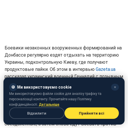
Боевики незаконных вооруженных формирований на
Донбассе регулярно ездят отдыхать на территорию
Украины, подконтрольную Киеву, где получают
продуктовые пайки. Об этом в интервью
Gazeta.ua
рассказал украинский военный Геннадий с позывным
"Хан", который 3 года находится в зоне АТО.
🍪
Ми використовуємо cookie
✕
Ми використовуємо файли cookie для аналізу трафіку та
"Каждые 7 дней боевики имеют недельный отдых.
персоналізації контенту. Прочитайте нашу Політику
Делать в ОРДЛО особо нечего, поэтому приезжают
конфіденційності.
Детальніше
на территорию Украины, отдыхают, навещают
Відхилити
Прийняти всі
родственников, получают продуктовые пайки как
обездоленные, а затем снова едут воевать против