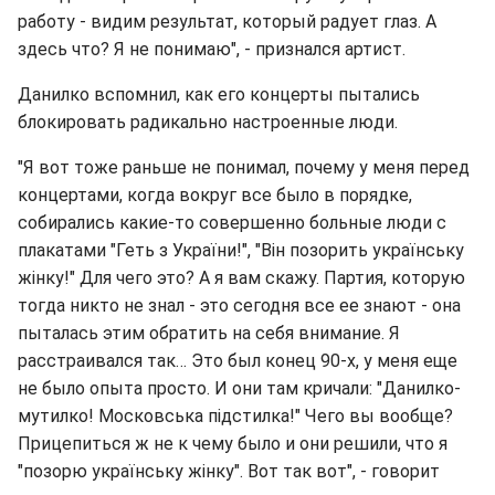
работу - видим результат, который радует глаз. А
здесь что? Я не понимаю", - признался артист.
Данилко вспомнил, как его концерты пытались
блокировать радикально настроенные люди.
"Я вот тоже раньше не понимал, почему у меня перед
концертами, когда вокруг все было в порядке,
собирались какие-то совершенно больные люди с
плакатами "Геть з України!", "Він позорить українську
жінку!" Для чего это? А я вам скажу. Партия, которую
тогда никто не знал - это сегодня все ее знают - она
пыталась этим обратить на себя внимание. Я
расстраивался так… Это был конец 90-х, у меня еще
не было опыта просто. И они там кричали: "Данилко-
мутилко! Московська підстилка!" Чего вы вообще?
Прицепиться ж не к чему было и они решили, что я
"позорю українську жінку". Вот так вот", - говорит