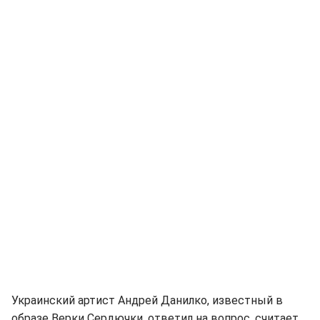
Украинский артист Андрей Данилко, известный в
образе Верки Сердючки, ответил на вопрос, считает