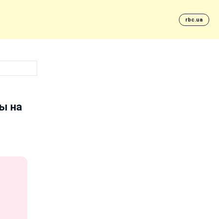
rbc.ua
ы на