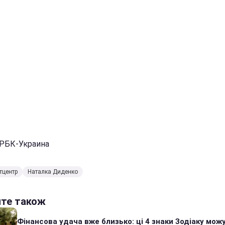
 РБК-Украина
тцентр
Наталка Диденко
йте також
Фінансова удача вже близько: ці 4 знаки Зодіаку мож