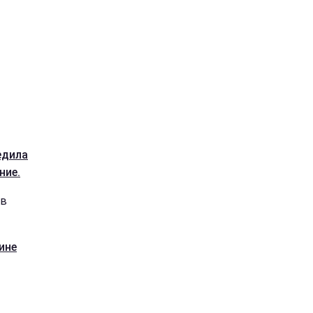
едила
ние.
 в
ине