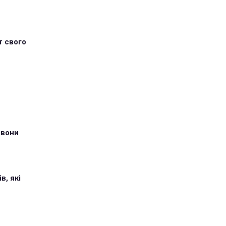
т свого
 вони
в, які