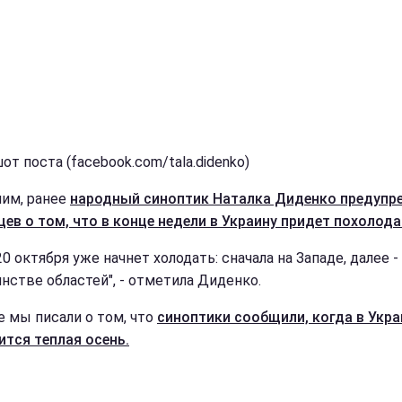
т поста (facebook.com/tala.didenko)
им, ранее
народный синоптик Наталка Диденко предупр
цев о том, что в конце недели в Украину придет похолода
20 октября уже начнет холодать: сначала на Западе, далее -
нстве областей", - отметила Диденко.
е мы писали о том, что
синоптики сообщили, когда в Укра
ится теплая осень.