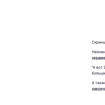
Скриншо
Напомн
украин
"А вот 
больши
А такж
законч