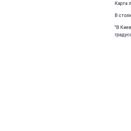
Карта п
В столи
"В Киев
градусо