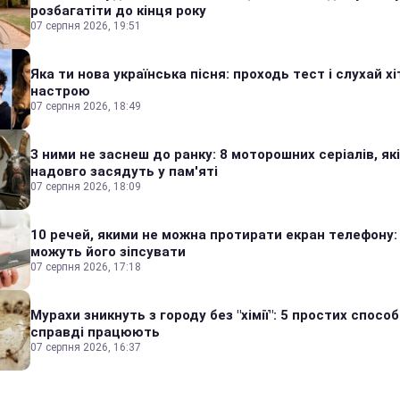
розбагатіти до кінця року
07 серпня 2026, 19:51
Яка ти нова українська пісня: проходь тест і слухай хі
настрою
07 серпня 2026, 18:49
З ними не заснеш до ранку: 8 моторошних серіалів, які
надовго засядуть у пам'яті
07 серпня 2026, 18:09
10 речей, якими не можна протирати екран телефону:
можуть його зіпсувати
07 серпня 2026, 17:18
Мурахи зникнуть з городу без "хімії": 5 простих способі
справді працюють
07 серпня 2026, 16:37