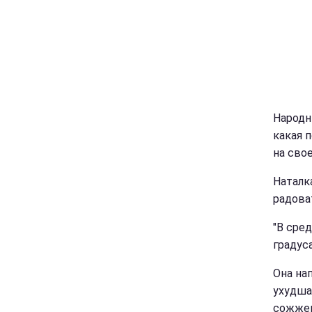
Народн
какая п
на сво
Наталк
радова
"В сред
градуса
Она на
ухудша
сожжен