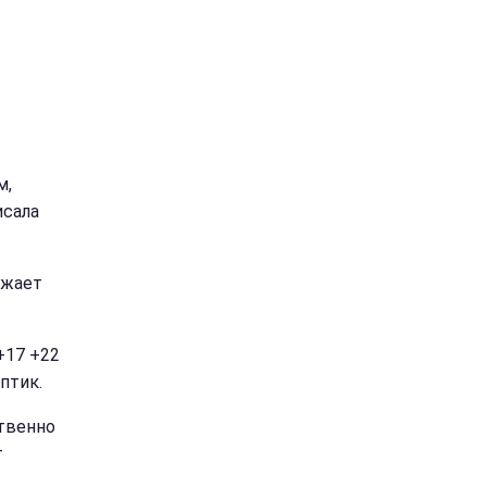
м,
исала
лжает
+17 +22
птик.
ственно
т