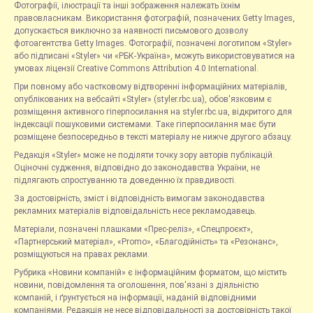
Фотографії, ілюстрації та інші зображення належать їхнім
правовласникам. Використання фотографій, позначених Getty Images,
допускається виключно за наявності письмового дозволу
фотоагентства Getty Images. Фотографії, позначені логотипом «Styler»
або підписані «Styler» чи «РБК-Україна», можуть використовуватися на
умовах ліцензії Creative Commons Attribution 4.0 International.
При повному або частковому відтворенні інформаційних матеріалів,
опублікованих на вебсайті «Styler» (styler.rbc.ua), обов'язковим є
розміщення активного гіперпосилання на styler.rbc.ua, відкритого для
індексації пошуковими системами. Таке гіперпосилання має бути
розміщене безпосередньо в тексті матеріалу не нижче другого абзацу.
Редакція «Styler» може не поділяти точку зору авторів публікацій.
Оціночні судження, відповідно до законодавства України, не
підлягають спростуванню та доведенню їх правдивості.
За достовірність, зміст і відповідність вимогам законодавства
рекламних матеріалів відповідальність несе рекламодавець.
Матеріали, позначені плашками «Прес-реліз», «Спецпроєкт»,
«Партнерський матеріал», «Promo», «Благодійність» та «Резонанс»,
розміщуються на правах реклами.
Рубрика «Новини компаній» є інформаційним форматом, що містить
новини, повідомлення та оголошення, пов'язані з діяльністю
компаній, і ґрунтується на інформації, наданій відповідними
компаніями. Редакція не несе відповідальності за достовірність такої