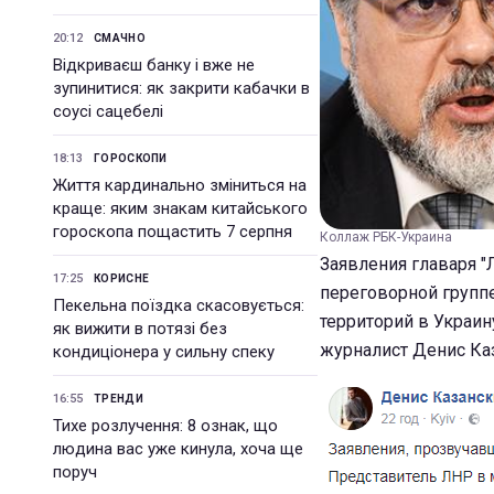
20:12
СМАЧНО
Відкриваєш банку і вже не
зупинитися: як закрити кабачки в
соусі сацебелі
18:13
ГОРОСКОПИ
Життя кардинально зміниться на
краще: яким знакам китайського
гороскопа пощастить 7 серпня
Коллаж РБК-Украина
Заявления главаря "
17:25
КОРИСНЕ
переговорной группе
Пекельна поїздка скасовується:
территорий в Украин
як вижити в потязі без
журналист Денис Ка
кондиціонера у сильну спеку
16:55
ТРЕНДИ
Тихе розлучення: 8 ознак, що
людина вас уже кинула, хоча ще
поруч