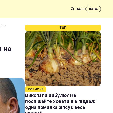
UA
/
RU
rbc.ua
"ЛНР"
ТОП
л на
КОРИСНЕ
Викопали цибулю? Не
поспішайте ховати її в підвал:
одна помилка зіпсує весь