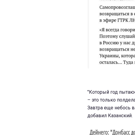
"Который год пытаюс
– это только полдела
Завтра еще небось вы
добавил Казанский.