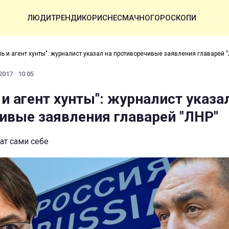
ЛЮДИ
ТРЕНДИ
КОРИСНЕ
СМАЧНО
ГОРОСКОПИ
ь и агент хунты": журналист указал на противоречивые заявления главарей 
017 · 10:05
и агент хунты": журналист указа
ивые заявления главарей "ЛНР"
ат сами себе