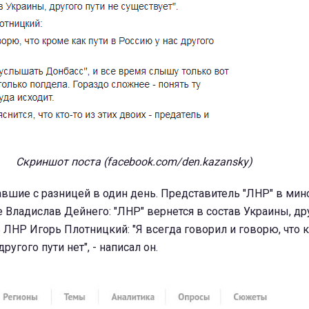
Скриншот поста (facebook.com/den.kazansky)
авшие с разницей в один день. Представитель "ЛНР" в мин
 Владислав Дейнего: "ЛНР" вернется в состав Украины, дру
ь ЛНР Игорь Плотницкий: "Я всегда говорил и говорю, что 
ругого пути нет", - написал он.