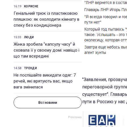
16:19
КОРИСНЕ
Геніальний трюк із пластиковою
пляшкою: як охолодити кімнату в
спеку без кондиціонера
15:33
ЛЮДИ
Жінка зробила "капсулу часу" й
сховала її у своєму домі: навіщо і
що там всередині
14:58
ТРЕНДИ
Не поспішайте викидати одяг: 7
"Заявления, прозвуч
речей, які врятують вас, якщо
переговорной группе
вага змінилася
существует". Главар
пути в Россию у нас д
Всі новини