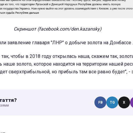
Скриншот (facebook.com/den.kazansky)
ли заявление главаря "ЛНР" о добыче золота на Донбассе 
так, чтобы в 2018 году открылась наша, скажем так, золот
наше золото, которое находится на территории нашей рес
дет сверхприбыльной, но прибыль там все равно будет", - 
таття?
FB
TG
X
узями