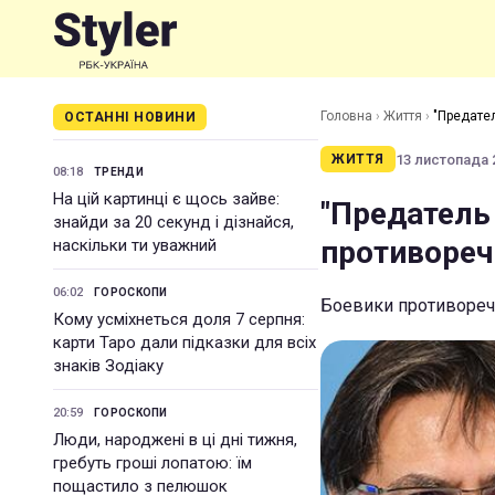
Головна
›
Життя
›
"Предател
ОСТАННІ НОВИНИ
13 листопада 2
ЖИТТЯ
08:18
ТРЕНДИ
На цій картинці є щось зайве:
"Предатель 
знайди за 20 секунд і дізнайся,
противореч
наскільки ти уважний
06:02
ГОРОСКОПИ
Боевики противореч
Кому усміхнеться доля 7 серпня:
карти Таро дали підказки для всіх
знаків Зодіаку
20:59
ГОРОСКОПИ
Люди, народжені в ці дні тижня,
гребуть гроші лопатою: їм
пощастило з пелюшок