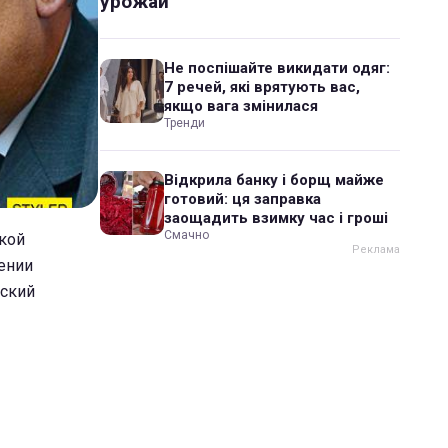
урожай
Не поспішайте викидати одяг:
7 речей, які врятують вас,
якщо вага змінилася
Тренди
Відкрила банку і борщ майже
готовий: ця заправка
заощадить взимку час і гроші
Смачно
ской
ении
нский