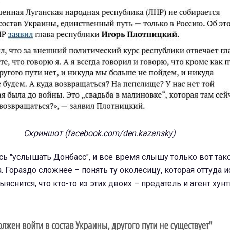
Скриншот (facebook.com/den.kazansky)
ь "услышать Донбасс", и все время слышу только вот так
. Гораздо сложнее – понять ту околесицу, которая оттуда и
яснится, что кто-то из этих двоих – предатель и агент хунт