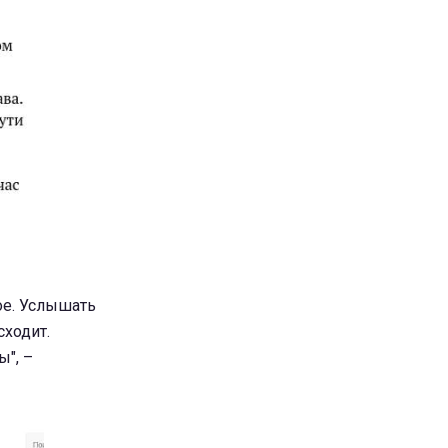
ое. Услышать
сходит.
ы", –