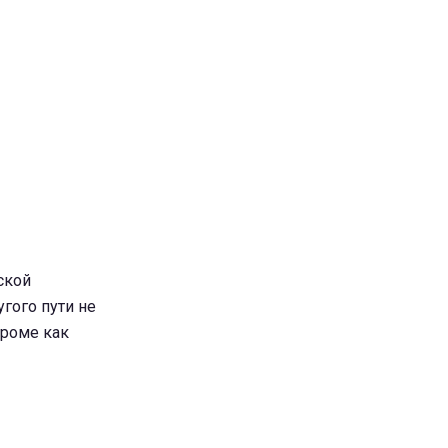
ской
гого пути не
кроме как