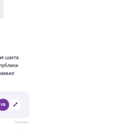
.
ая шахта.
публики.
заявил
🔗
VB