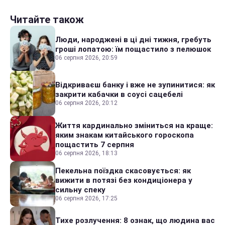
Читайте також
Люди, народжені в ці дні тижня, гребуть
гроші лопатою: їм пощастило з пелюшок
06 серпня 2026, 20:59
Відкриваєш банку і вже не зупинитися: як
закрити кабачки в соусі сацебелі
06 серпня 2026, 20:12
Життя кардинально зміниться на краще:
яким знакам китайського гороскопа
пощастить 7 серпня
06 серпня 2026, 18:13
Пекельна поїздка скасовується: як
вижити в потязі без кондиціонера у
сильну спеку
06 серпня 2026, 17:25
Тихе розлучення: 8 ознак, що людина вас