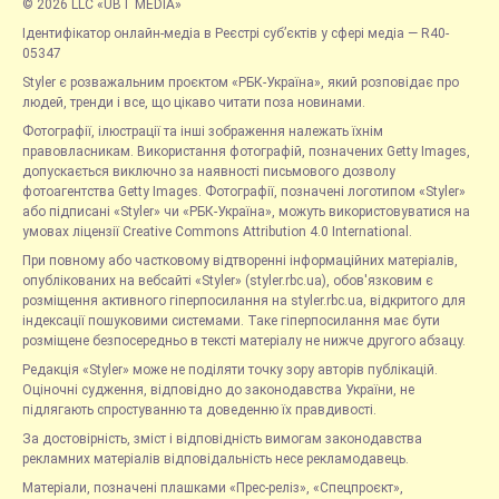
© 2026 LLC «UBT MEDIA»
Ідентифікатор онлайн-медіа в Реєстрі суб’єктів у сфері медіа — R40-
05347
Styler є розважальним проєктом «РБК-Україна», який розповідає про
людей, тренди і все, що цікаво читати поза новинами.
Фотографії, ілюстрації та інші зображення належать їхнім
правовласникам. Використання фотографій, позначених Getty Images,
допускається виключно за наявності письмового дозволу
фотоагентства Getty Images. Фотографії, позначені логотипом «Styler»
або підписані «Styler» чи «РБК-Україна», можуть використовуватися на
умовах ліцензії Creative Commons Attribution 4.0 International.
При повному або частковому відтворенні інформаційних матеріалів,
опублікованих на вебсайті «Styler» (styler.rbc.ua), обов'язковим є
розміщення активного гіперпосилання на styler.rbc.ua, відкритого для
індексації пошуковими системами. Таке гіперпосилання має бути
розміщене безпосередньо в тексті матеріалу не нижче другого абзацу.
Редакція «Styler» може не поділяти точку зору авторів публікацій.
Оціночні судження, відповідно до законодавства України, не
підлягають спростуванню та доведенню їх правдивості.
За достовірність, зміст і відповідність вимогам законодавства
рекламних матеріалів відповідальність несе рекламодавець.
Матеріали, позначені плашками «Прес-реліз», «Спецпроєкт»,