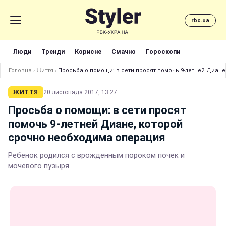
rbc.ua
Люди
Тренди
Корисне
Смачно
Гороскопи
Головна
›
Життя
›
Просьба о помощи: в сети просят помочь 9-летней Диан
ЖИТТЯ
20 листопада 2017, 13:27
Просьба о помощи: в сети просят
помочь 9-летней Диане, которой
срочно необходима операция
Ребенок родился с врожденным пороком почек и
мочевого пузыря