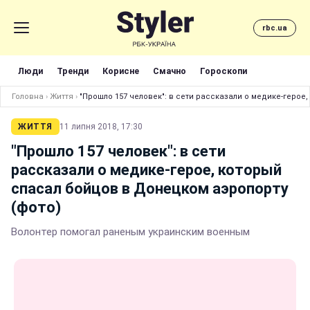
rbc.ua
Люди
Тренди
Корисне
Смачно
Гороскопи
Головна
›
Життя
›
"Прошло 157 человек": в сети рассказ
ЖИТТЯ
11 липня 2018, 17:30
"Прошло 157 человек": в сети
рассказали о медике-герое, который
спасал бойцов в Донецком аэропорту
(фото)
Волонтер помогал раненым украинским военным