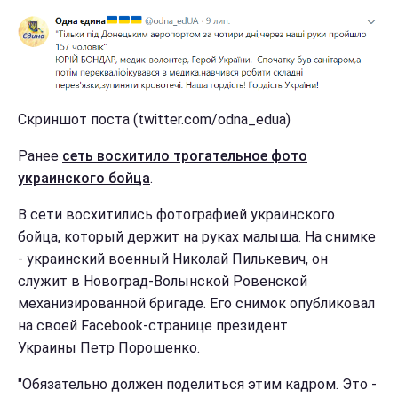
Скриншот поста (twitter.com/odna_edua)
Ранее
сеть восхитило трогательное фото
украинского бойца
.
В сети восхитились фотографией украинского
бойца, который держит на руках малыша. На снимке
- украинский военный Николай Пилькевич, он
служит в Новоград-Волынской Ровенской
механизированной бригаде. Его снимок опубликовал
на своей Facebook-странице президент
Украины Петр Порошенко.
"Обязательно должен поделиться этим кадром. Это -