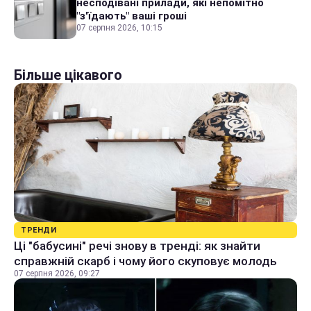
несподівані прилади, які непомітно
"з'їдають" ваші гроші
07 серпня 2026, 10:15
Більше цікавого
ТРЕНДИ
Ці "бабусині" речі знову в тренді: як знайти
справжній скарб і чому його скуповує молодь
07 серпня 2026, 09:27