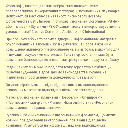
Фотографії, ілюстрації та інші зображення належать їхнім
правовласникам. Використання фотографій, позначених Getty Images,
допускається виключно за наявності письмового дозволу
фотоагентства Getty Images. Фотографії, позначені логотипом «Styler»
або підписані «Styler» чи «РБК-Україна», можуть використовуватися на
умовах ліцензії Creative Commons Attribution 4.0 International.
При повному або частковому відтворенні інформаційних матеріалів,
опублікованих на вебсайті «Styler» (styler.rbc.ua), обов'язковим є
розміщення активного гіперпосилання на styler.rbc.ua, відкритого для
індексації пошуковими системами. Таке гіперпосилання має бути
розміщене безпосередньо в тексті матеріалу не нижче другого абзацу.
Редакція «Styler» може не поділяти точку зору авторів публікацій.
Оціночні судження, відповідно до законодавства України, не
підлягають спростуванню та доведенню їх правдивості.
За достовірність, зміст і відповідність вимогам законодавства
рекламних матеріалів відповідальність несе рекламодавець.
Матеріали, позначені плашками «Прес-реліз», «Спецпроєкт»,
«Партнерський матеріал», «Promo», «Благодійність» та «Резонанс»,
розміщуються на правах реклами.
Рубрика «Новини компаній» є інформаційним форматом, що містить
новини, повідомлення та оголошення, пов'язані з діяльністю
компаній, і ґрунтується на інформації, наданій відповідними