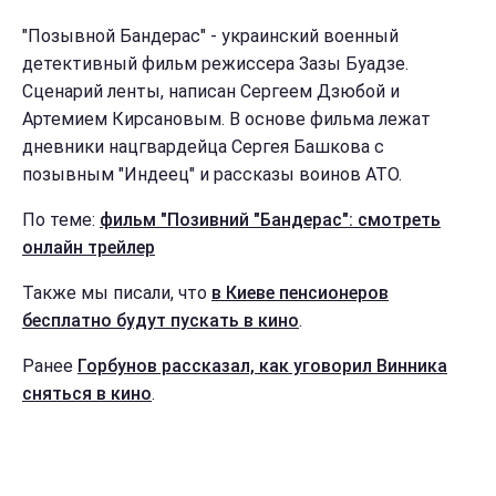
"Позывной Бандерас" - украинский военный
детективный фильм режиссера Зазы Буадзе.
Сценарий ленты, написан Сергеем Дзюбой и
Артемием Кирсановым. В основе фильма лежат
дневники нацгвардейца Сергея Башкова с
позывным "Индеец" и рассказы воинов АТО.
По теме:
фильм "Позивний "Бандерас": смотреть
онлайн трейлер
Также мы писали, что
в Киеве пенсионеров
бесплатно будут пускать в кино
.
Ранее
Горбунов рассказал, как уговорил Винника
сняться в кино
.