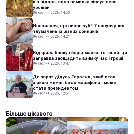
її в підвал: одна помилка зіпсує весь
урожай
06 серпня 2026, 14:53
Наснилося, що випав зуб? 7 популярних
тлумачень із різних сонників
06 серпня 2026, 14:21
Відкрила банку і борщ майже готовий: ця
заправка заощадить взимку час і гроші
06 серпня 2026, 13:47
Де зараз дідусь Гарольд, який став
зіркою мемів: бігає марафони і може
стати президентом
06 серпня 2026, 12:51
Більше цікавого