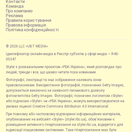
Контакти
Команда
Про компанію
Реклама
Правила користування
Правова інформація
Політика конфіденційності
© 2026 LLC «UBT MEDIA»
Ідентифікатор онлайн-медіа в Реєстрі суб’єктів у сфері медіа — R40-
05347
Styler є розважальним проєктом «РБК-Україна», який розповідає про
людей, тренди і все, що цікаво читати поза новинами.
Фотографії, ілюстрації та інші зображення належать їхнім
правовласникам. Використання фотографій, позначених Getty Images,
допускається виключно за наявності письмового дозволу
фотоагентства Getty Images. Фотографії, позначені логотипом «Styler»
або підписані «Styler» чи «РБК-Україна», можуть використовуватися на
умовах ліцензії Creative Commons Attribution 4.0 International.
При повному або частковому відтворенні інформаційних матеріалів,
опублікованих на вебсайті «Styler» (styler.rbc.ua), обов'язковим є
розміщення активного гіперпосилання на styler.rbc.ua, відкритого для
індексації пошуковими системами. Таке гіперпосилання має бути