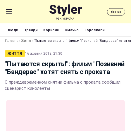
rbc.ua
Люди
Тренди
Корисне
Смачно
Гороскопи
Головна
›
Життя
›
"Пытаются скрыть!": фильм "Позивний "Бандерас" хотят с
ЖИТТЯ
16 жовтня 2018, 21:30
"Пытаются скрыть!": фильм "Позивний
"Бандерас" хотят снять с проката
О преждевременном снятии фильма с проката сообщил
сценарист киноленты