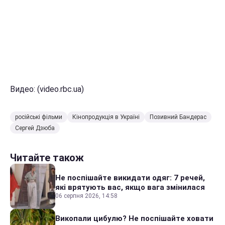
Видео: (video.rbc.ua)
російські фільми
Кінопродукція в Україні
Позивний Бандерас
Сергей Дзюба
Читайте також
Не поспішайте викидати одяг: 7 речей,
які врятують вас, якщо вага змінилася
06 серпня 2026, 14:58
Викопали цибулю? Не поспішайте ховати