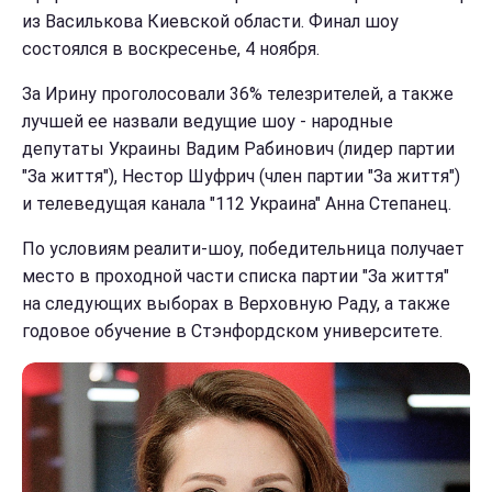
из Василькова Киевской области. Финал шоу
состоялся в воскресенье, 4 ноября.
За Ирину проголосовали 36% телезрителей, а также
лучшей ее назвали ведущие шоу - народные
депутаты Украины Вадим Рабинович (лидер партии
"За життя"), Нестор Шуфрич (член партии "За життя")
и телеведущая канала "112 Украина" Анна Степанец.
По условиям реалити-шоу, победительница получает
место в проходной части списка партии "За життя"
на следующих выборах в Верховную Раду, а также
годовое обучение в Стэнфордском университете.