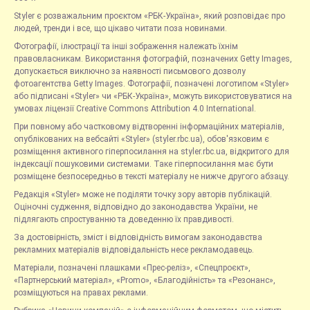
Styler є розважальним проєктом «РБК-Україна», який розповідає про
людей, тренди і все, що цікаво читати поза новинами.
Фотографії, ілюстрації та інші зображення належать їхнім
правовласникам. Використання фотографій, позначених Getty Images,
допускається виключно за наявності письмового дозволу
фотоагентства Getty Images. Фотографії, позначені логотипом «Styler»
або підписані «Styler» чи «РБК-Україна», можуть використовуватися на
умовах ліцензії Creative Commons Attribution 4.0 International.
При повному або частковому відтворенні інформаційних матеріалів,
опублікованих на вебсайті «Styler» (styler.rbc.ua), обов'язковим є
розміщення активного гіперпосилання на styler.rbc.ua, відкритого для
індексації пошуковими системами. Таке гіперпосилання має бути
розміщене безпосередньо в тексті матеріалу не нижче другого абзацу.
Редакція «Styler» може не поділяти точку зору авторів публікацій.
Оціночні судження, відповідно до законодавства України, не
підлягають спростуванню та доведенню їх правдивості.
За достовірність, зміст і відповідність вимогам законодавства
рекламних матеріалів відповідальність несе рекламодавець.
Матеріали, позначені плашками «Прес-реліз», «Спецпроєкт»,
«Партнерський матеріал», «Promo», «Благодійність» та «Резонанс»,
розміщуються на правах реклами.