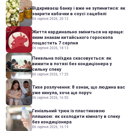
Відкриваєш банку і вже не зупинитися: як
закрити кабачки в соусі сацебелі
06 серпня 2026, 20:12
Життя кардинально зміниться на краще:
яким знакам китайського гороскопа
пощастить 7 серпня
06 серпня 2026, 18:13
Пекельна поїздка скасовується: як
вижити в потязі без кондиціонера у
сильну спеку
06 серпня 2026, 17:25
Тихе розлучення: 8 ознак, що людина вас
уже кинула, хоча ще поруч
06 серпня 2026, 16:55
Геніальний трюк із пластиковою
пляшкою: як охолодити кімнату в спеку
без кондиціонера
06 серпня 2026, 16:19