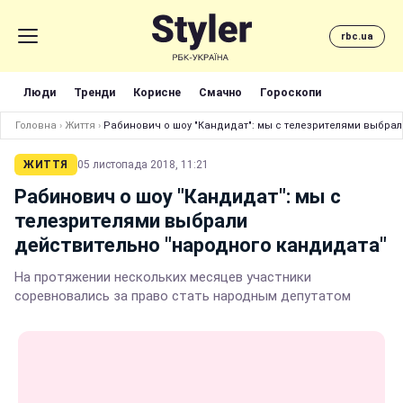
rbc.ua
Люди
Тренди
Корисне
Смачно
Гороскопи
Головна
›
Життя
›
Рабинович о шоу "Кандидат": мы с телезрителями выбра
ЖИТТЯ
05 листопада 2018, 11:21
Рабинович о шоу "Кандидат": мы с
телезрителями выбрали
действительно "народного кандидата"
На протяжении нескольких месяцев участники
соревновались за право стать народным депутатом