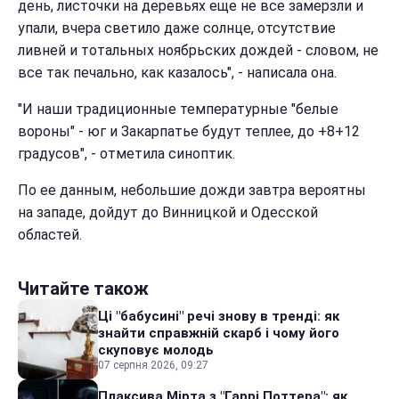
день, листочки на деревьях еще не все замерзли и
упали, вчера светило даже солнце, отсутствие
ливней и тотальных ноябрьских дождей - словом, не
все так печально, как казалось", - написала она.
"И наши традиционные температурные "белые
вороны" - юг и Закарпатье будут теплее, до +8+12
градусов", - отметила синоптик.
По ее данным, небольшие дожди завтра вероятны
на западе, дойдут до Винницкой и Одесской
областей.
Читайте також
Ці "бабусині" речі знову в тренді: як
знайти справжній скарб і чому його
скуповує молодь
07 серпня 2026, 09:27
Плаксива Мірта з "Гаррі Поттера": як