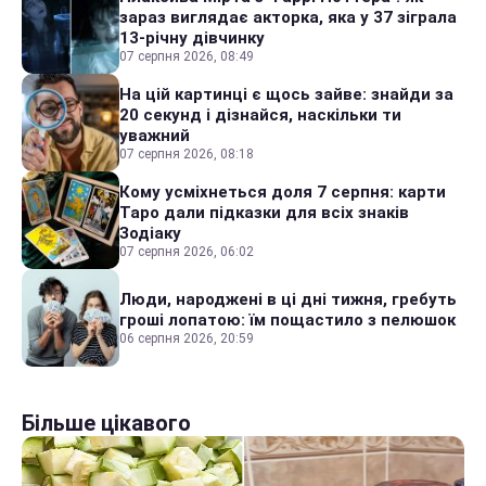
зараз виглядає акторка, яка у 37 зіграла
13-річну дівчинку
07 серпня 2026, 08:49
На цій картинці є щось зайве: знайди за
20 секунд і дізнайся, наскільки ти
уважний
07 серпня 2026, 08:18
Кому усміхнеться доля 7 серпня: карти
Таро дали підказки для всіх знаків
Зодіаку
07 серпня 2026, 06:02
Люди, народжені в ці дні тижня, гребуть
гроші лопатою: їм пощастило з пелюшок
06 серпня 2026, 20:59
Більше цікавого