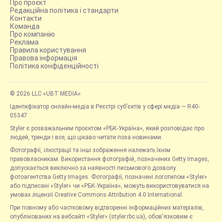
Про проєкт
Редакційна політика і стандарти
Контакти
Команда
Про компанію
Реклама
Правила користування
Правова інформація
Політика конфіденційності
© 2026 LLC «UBT MEDIA»
Ідентифікатор онлайн-медіа в Реєстрі суб’єктів у сфері медіа — R40-
05347
Styler є розважальним проєктом «РБК-Україна», який розповідає про
людей, тренди і все, що цікаво читати поза новинами.
Фотографії, ілюстрації та інші зображення належать їхнім
правовласникам. Використання фотографій, позначених Getty Images,
допускається виключно за наявності письмового дозволу
фотоагентства Getty Images. Фотографії, позначені логотипом «Styler»
або підписані «Styler» чи «РБК-Україна», можуть використовуватися на
умовах ліцензії Creative Commons Attribution 4.0 International.
При повному або частковому відтворенні інформаційних матеріалів,
опублікованих на вебсайті «Styler» (styler.rbc.ua), обов'язковим є