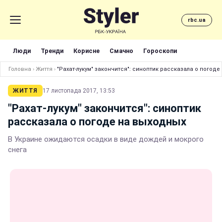
rbc.ua
Люди
Тренди
Корисне
Смачно
Гороскопи
Головна
›
Життя
›
"Рахат-лукум" закончится": синоптик рассказала о погод
ЖИТТЯ
17 листопада 2017, 13:53
"Рахат-лукум" закончится": синоптик
рассказала о погоде на выходных
В Украине ожидаются осадки в виде дождей и мокрого
снега